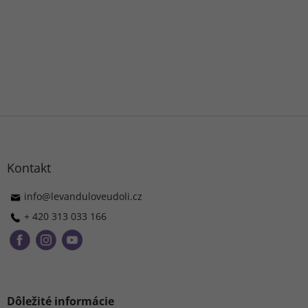
Z
á
p
ä
Kontakt
t
i
info
@
levanduloveudoli.cz
e
+ 420 313 033 166
Dôležité informácie