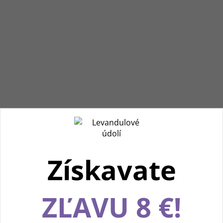
Získavate
Používame cookies, aby sme vám spríjemnili
ZĽAVU 8 €!
pohodlnú cestu webom Levanduľového údolia.
Vďaka vašim podnetom neustále zlepšujeme
jeho funkcie, výkon a prehľadnosť. Ďakujeme a