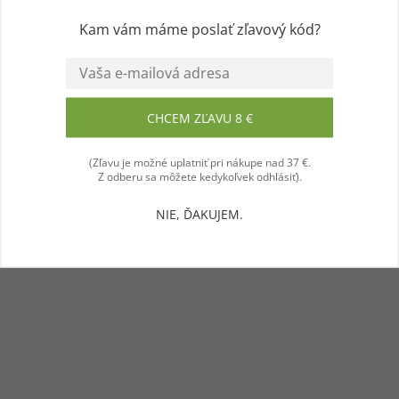
prajeme vám príjemný zážitok! 💜
Kam vám máme poslať zľavový kód?
Súhlasím
CHCEM ZĽAVU 8 €
(Zľavu je možné uplatniť pri nákupe nad 37 €.
Z odberu sa môžete kedykoľvek odhlásiť).
NIE, ĎAKUJEM.