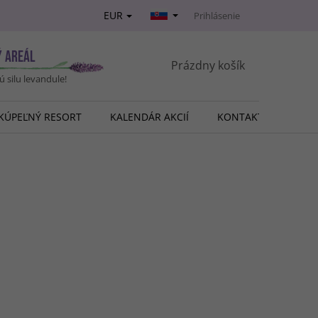
EUR
Prihlásenie
Ý AREÁL
NÁKUPNÝ
Prázdny košík
vú silu levandule!
KOŠÍK
KÚPEĽNÝ RESORT
KALENDÁR AKCIÍ
KONTAKT
O NÁ