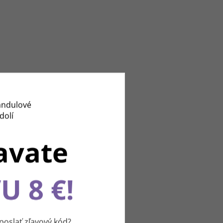
avate
U 8 €!
u
slať zľavový kód?