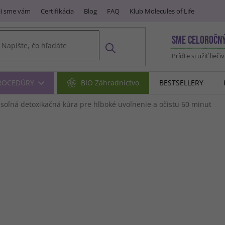
i sme vám
Certifikácia
Blog
FAQ
Klub Molecules of Life
SME CELOROČN
Príďte si užiť lieči
PROCEDÚRY
BIO Záhradníctvo
BESTSELLERY
 soľná detoxikačná kúra pre hlboké uvoľnenie a očistu
60 minut