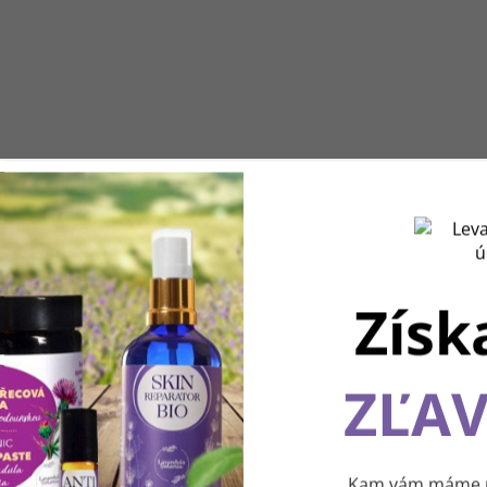
Získ
ZĽAV
Používame cookies, aby sme vám spríjemnili pohodlnú cest
webom Levanduľového údolia. Vďaka vašim podnetom
neustále zlepšujeme jeho funkcie, výkon a prehľadnosť.
Ďakujeme a prajeme vám príjemný zážitok! 💜
Kam vám máme po