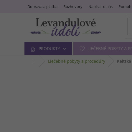
Prejsť
Doprava a platba
Rozhovory
Napísali o nás
Pomohl
na
obsah
PRODUKTY
LIEČEBNÉ POBYTY A 
domov
liečebné pobyty a procedúry
Keltská