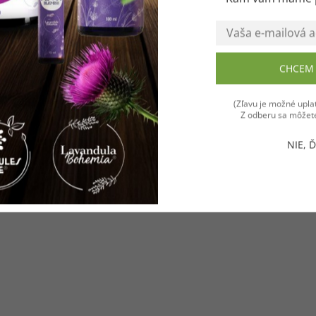
CHCEM 
Súhlasím
(Zľavu je možné uplat
Z odberu sa môžete
NIE, 