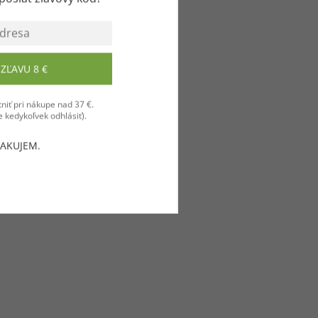
ZĽAVU 8 €
niť pri nákupe nad 37 €.
 kedykoľvek odhlásiť).
ĎAKUJEM.