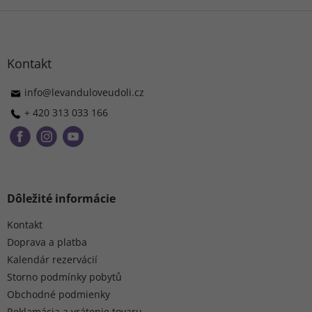
Z
á
p
ä
Kontakt
t
i
info
@
levanduloveudoli.cz
e
+ 420 313 033 166
Dôležité informácie
Kontakt
Doprava a platba
Kalendár rezervácií
Storno podmínky pobytů
Obchodné podmienky
Reklamácia a vrátenie tovaru