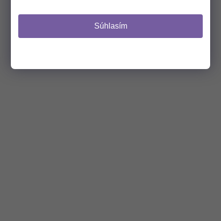
CHCEM ZĽAVU 8 €
Súhlasím
(Zľavu je možné uplatniť pri nákupe nad 37 €.
Z odberu sa môžete kedykoľvek odhlásiť).
NIE, ĎAKUJEM.