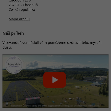
Chodouň 276
267 51 - Chodouň
Česká republika
Mapa areálu
Náš príbeh
V Levanduľovom údolí vám pomôžeme uzdraviť telo, myseľ i
dušu.