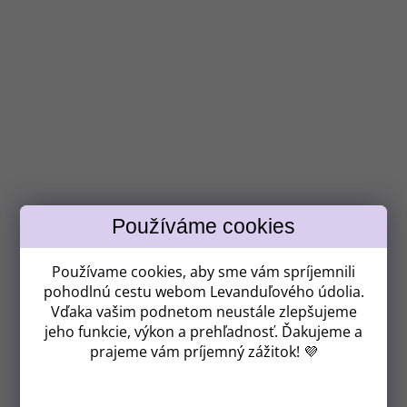
Získavate
ZĽAVU 8 €!
Používame cookies, aby sme vám spríjemnili
pohodlnú cestu webom Levanduľového údolia.
Vďaka vašim podnetom neustále zlepšujeme
jeho funkcie, výkon a prehľadnosť. Ďakujeme a
Kam vám máme poslať zľavový kód?
prajeme vám príjemný zážitok! 💜