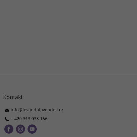
Z
á
p
ä
Kontakt
t
i
info
@
levanduloveudoli.cz
e
+ 420 313 033 166