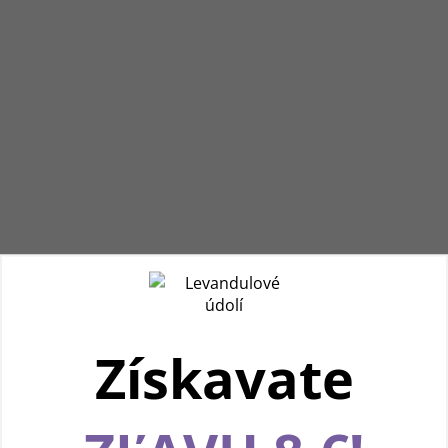
Získavate
Používame cookies, aby sme vám spríjemnili
pohodlnú cestu webom Levanduľového údolia.