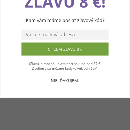
ZĽAVU 8 €!
Vďaka vašim podnetom neustále zlepšujeme
jeho funkcie, výkon a prehľadnosť. Ďakujeme a
prajeme vám príjemný zážitok! 💜
Kam vám máme poslať zľavový kód?
Súhlasím
CHCEM ZĽAVU 8 €
(Zľavu je možné uplatniť pri nákupe nad 37 €.
Z odberu sa môžete kedykoľvek odhlásiť).
NIE, ĎAKUJEM.