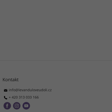
Z
á
p
ä
Kontakt
t
i
info
@
levanduloveudoli.cz
e
+ 420 313 033 166