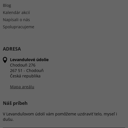
Blog
Kalendár akcií
Napísali o nás
Spolupracujeme
ADRESA
Levandulové údolie
Chodouň 276
267 51 - Chodouň
Česká republika
Mapa areálu
Náš príbeh
V Levanduľovom údolí vám pomôžeme uzdraviť telo, myseľ i
dušu.