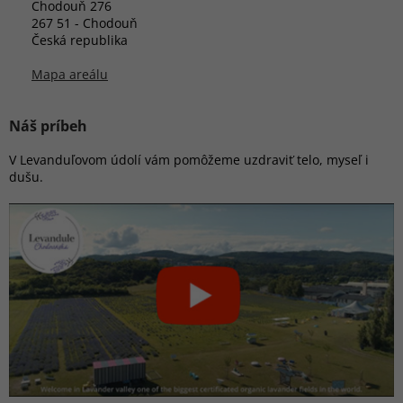
Chodouň 276
267 51 - Chodouň
Česká republika
Mapa areálu
Náš príbeh
V Levanduľovom údolí vám pomôžeme uzdraviť telo, myseľ i
dušu.