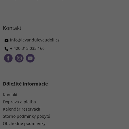
Z
á
p
ä
Kontakt
t
i
info
@
levanduloveudoli.cz
e
+ 420 313 033 166
Dôležité informácie
Kontakt
Doprava a platba
Kalendár rezervácií
Storno podmínky pobytů
Obchodné podmienky