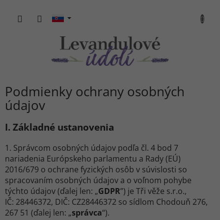
Prejsť
na
NÁKU
obsah
KOŠÍK
Podmienky ochrany osobných
údajov
I.
Základné ustanovenia
1. Správcom osobných údajov podľa čl. 4 bod 7
nariadenia Európskeho parlamentu a Rady (EÚ)
2016/679 o ochrane fyzických osôb v súvislosti so
spracovaním osobných údajov a o voľnom pohybe
týchto údajov (ďalej len: „
GDPR
”) je Tři věže s.r.o.,
IČ: 28446372, DIČ: CZ28446372 so sídlom Chodouň 276,
267 51 (ďalej len: „
správca
“).