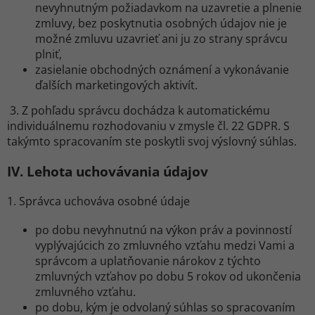
nevyhnutným požiadavkom na uzavretie a plnenie
zmluvy, bez poskytnutia osobných údajov nie je
možné zmluvu uzavrieť ani ju zo strany správcu
plniť,
zasielanie obchodných oznámení a vykonávanie
ďalších marketingových aktivít.
3. Z pohľadu správcu dochádza k automatickému
individuálnemu rozhodovaniu v zmysle čl. 22 GDPR. S
takýmto spracovaním ste poskytli svoj výslovný súhlas.
IV.
Lehota uchovávania údajov
1. Správca uchováva osobné údaje
po dobu nevyhnutnú na výkon práv a povinností
vyplývajúcich zo zmluvného vzťahu medzi Vami a
správcom a uplatňovanie nárokov z týchto
zmluvných vzťahov po dobu 5 rokov od ukončenia
zmluvného vzťahu.
po dobu, kým je odvolaný súhlas so spracovaním