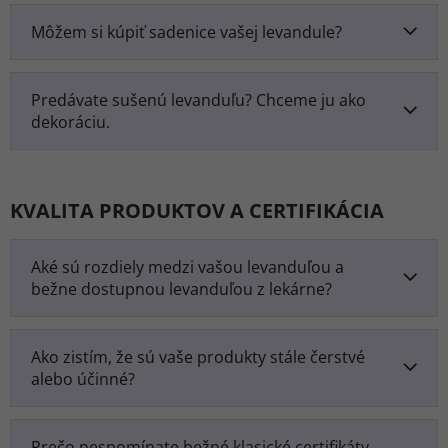
Môžem si kúpiť sadenice vašej levandule?
Predávate sušenú levanduľu? Chceme ju ako
dekoráciu.
KVALITA PRODUKTOV A CERTIFIKÁCIA
Aké sú rozdiely medzi vašou levanduľou a
bežne dostupnou levanduľou z lekárne?
Ako zistím, že sú vaše produkty stále čerstvé
alebo účinné?
Prečo nespomínate bežné klasické certifikáty