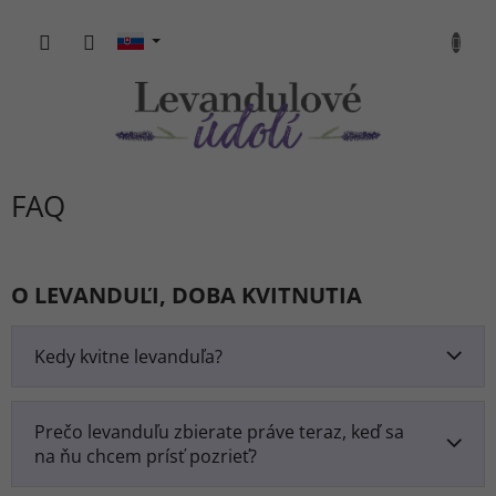
Prejsť
na
NÁKU
obsah
KOŠÍK
FAQ
O LEVANDUĽI, DOBA KVITNUTIA
Kedy kvitne levanduľa?
Prečo levanduľu zbierate práve teraz, keď sa
na ňu chcem prísť pozrieť?