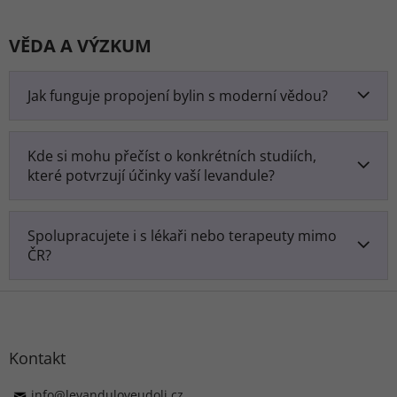
VĚDA A VÝZKUM
Jak funguje propojení bylin s moderní vědou?
Kde si mohu přečíst o konkrétních studiích,
které potvrzují účinky vaší levandule?
Spolupracujete i s lékaři nebo terapeuty mimo
ČR?
Z
á
p
ä
Kontakt
t
i
info
@
levanduloveudoli.cz