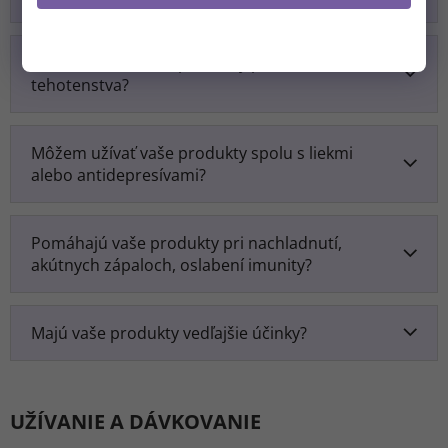
(Zľavu je možné uplatniť pri nákupe nad 37 €.
Z odberu sa môžete kedykoľvek odhlásiť).
Môžem užívať vaše produkty počas
NIE, ĎAKUJEM.
tehotenstva?
Môžem užívať vaše produkty spolu s liekmi
alebo antidepresívami?
Pomáhajú vaše produkty pri nachladnutí,
akútnych zápaloch, oslabení imunity?
Majú vaše produkty vedľajšie účinky?
UŽÍVANIE A DÁVKOVANIE