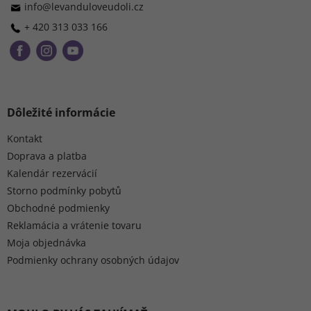
i
info
@
levanduloveudoli.cz
e
+ 420 313 033 166
Dôležité informácie
Kontakt
Doprava a platba
Kalendár rezervácií
Storno podmínky pobytů
Obchodné podmienky
Reklamácia a vrátenie tovaru
Moja objednávka
Podmienky ochrany osobných údajov