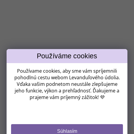
Získavate
ZĽAVU 8 €!
Používame cookies, aby sme vám spríjemnili
pohodlnú cestu webom Levanduľového údolia.
Vďaka vašim podnetom neustále zlepšujeme
jeho funkcie, výkon a prehľadnosť. Ďakujeme a
Kam vám máme poslať zľavový kód?
prajeme vám príjemný zážitok! 💜
CHCEM ZĽAVU 8 €
Súhlasím