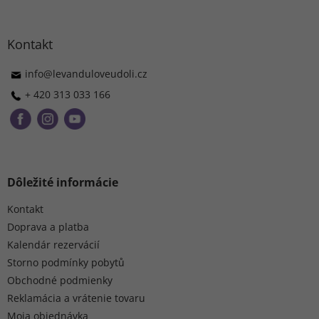
á
p
ä
Kontakt
t
i
info
@
levanduloveudoli.cz
e
+ 420 313 033 166
Dôležité informácie
Kontakt
Doprava a platba
Kalendár rezervácií
Storno podmínky pobytů
Obchodné podmienky
Reklamácia a vrátenie tovaru
Moja objednávka