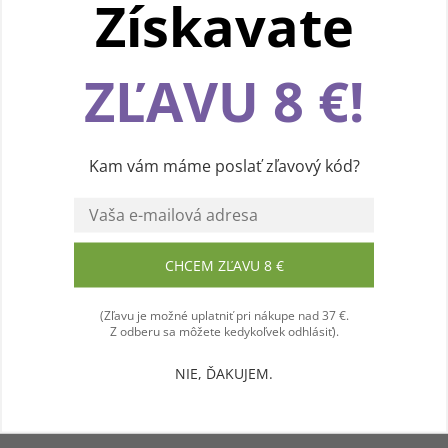
Získavate
Používame cookies, aby sme vám spríjemnili
ZĽAVU 8 €!
pohodlnú cestu webom Levanduľového údolia.
Vďaka vašim podnetom neustále zlepšujeme
jeho funkcie, výkon a prehľadnosť. Ďakujeme a
prajeme vám príjemný zážitok! 💜
Kam vám máme poslať zľavový kód?
Súhlasím
CHCEM ZĽAVU 8 €
(Zľavu je možné uplatniť pri nákupe nad 37 €.
Z odberu sa môžete kedykoľvek odhlásiť).
NIE, ĎAKUJEM.