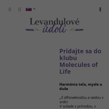
Prejsť
na
NÁKU
obsah
KOŠÍK
Pridajte sa do
klubu
Molecules of
Life
Harmónia tela, mysle a
duše
„S dlhovekosťou a vedou v
srdci.
V súlade s prírodou, v