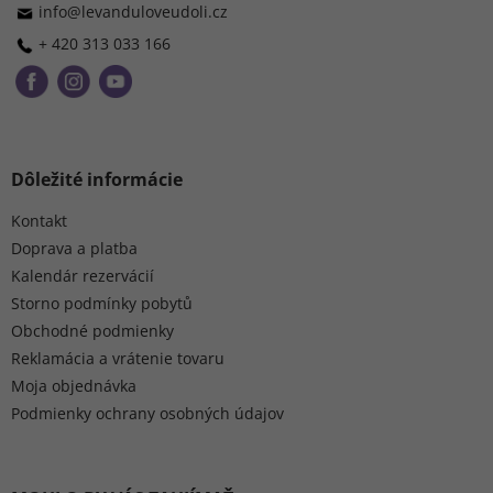
i
info
@
levanduloveudoli.cz
e
+ 420 313 033 166
Dôležité informácie
Kontakt
Doprava a platba
Kalendár rezervácií
Storno podmínky pobytů
Obchodné podmienky
Reklamácia a vrátenie tovaru
Moja objednávka
Podmienky ochrany osobných údajov