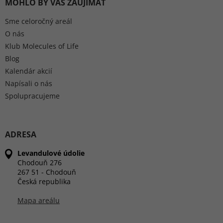
MOHLO BY VÁS ZAUJÍMAŤ
Sme celoročný areál
O nás
Klub Molecules of Life
Blog
Kalendár akcií
Napísali o nás
Spolupracujeme
ADRESA
Levandulové údolie
Chodouň 276
267 51 - Chodouň
Česká republika
Mapa areálu