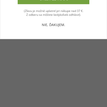
(Zľavu je možné uplatniť pri nákupe nad 37 €.
Z odberu sa môžete kedykoľvek odhlásiť).
NIE, ĎAKUJEM.