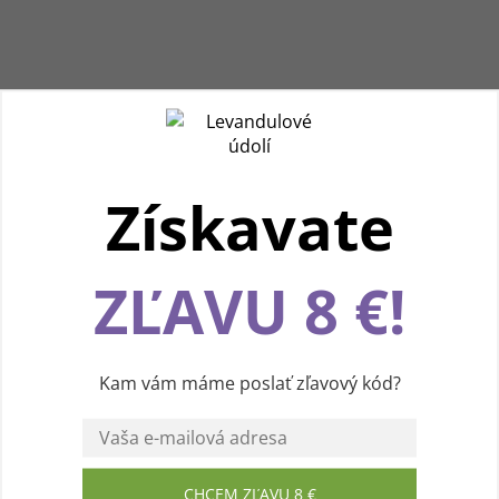
Získavate
Používame cookies, aby sme vám spríjemnili
ZĽAVU 8 €!
pohodlnú cestu webom Levanduľového údolia.
Vďaka vašim podnetom neustále zlepšujeme
jeho funkcie, výkon a prehľadnosť. Ďakujeme a
prajeme vám príjemný zážitok! 💜
Kam vám máme poslať zľavový kód?
Súhlasím
CHCEM ZĽAVU 8 €