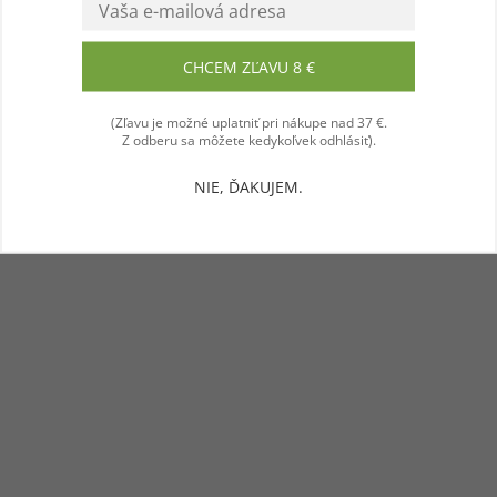
Súhlasím
CHCEM ZĽAVU 8 €
(Zľavu je možné uplatniť pri nákupe nad 37 €.
Z odberu sa môžete kedykoľvek odhlásiť).
NIE, ĎAKUJEM.