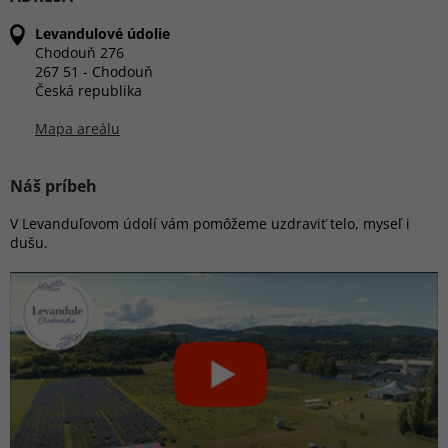
Levandulové údolie
Chodouň 276
267 51 - Chodouň
Česká republika
Mapa areálu
Náš príbeh
V Levanduľovom údolí vám pomôžeme uzdraviť telo, myseľ i
dušu.