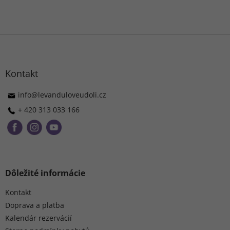
Z
á
p
ä
Kontakt
t
i
info
@
levanduloveudoli.cz
e
+ 420 313 033 166
Dôležité informácie
Kontakt
Doprava a platba
Kalendár rezervácií