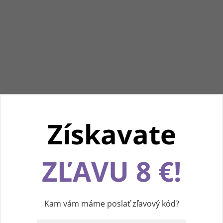
Získavate
Používame cookies, aby sme vám spríjemnili
ZĽAVU 8 €!
pohodlnú cestu webom Levanduľového údolia.
Vďaka vašim podnetom neustále zlepšujeme
jeho funkcie, výkon a prehľadnosť. Ďakujeme a
prajeme vám príjemný zážitok! 💜
Kam vám máme poslať zľavový kód?