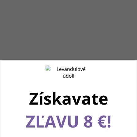
Získavate
Používame cookies, aby sme vám spríjemnili
ZĽAVU 8 €!
pohodlnú cestu webom Levanduľového údolia.
Vďaka vašim podnetom neustále zlepšujeme
jeho funkcie, výkon a prehľadnosť. Ďakujeme a
prajeme vám príjemný zážitok! 💜