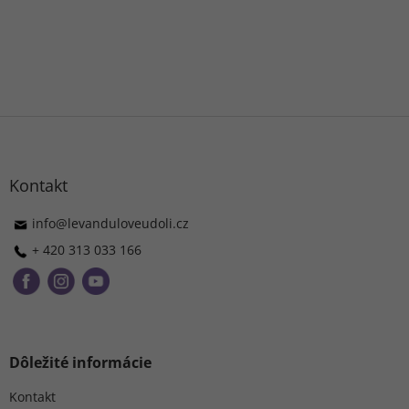
Z
á
p
ä
Kontakt
t
i
info
@
levanduloveudoli.cz
e
+ 420 313 033 166
Dôležité informácie
Kontakt