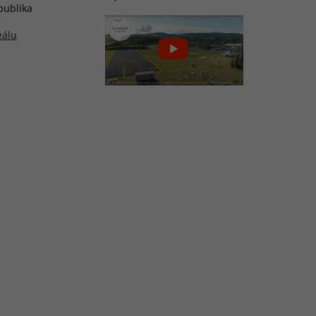
publika
eálu