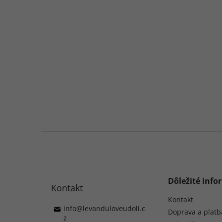
Z
á
p
ä
t
Dôležité info
Kontakt
i
e
Kontakt
info
@
levanduloveudoli.c
Doprava a platb
z