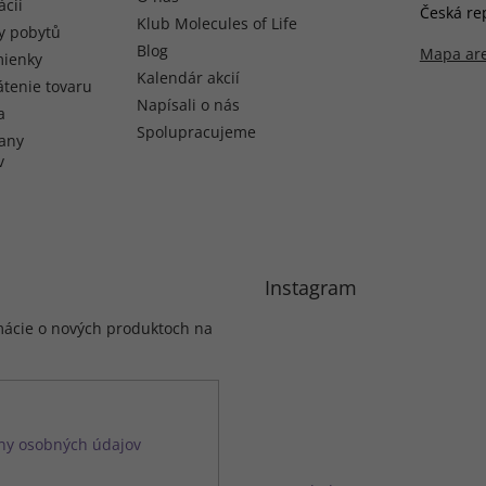
ácií
Česká re
Klub Molecules of Life
y pobytů
Blog
Mapa ar
ienky
Kalendár akcií
átenie tovaru
Napísali o nás
a
Spolupracujeme
any
v
Instagram
mácie o nových produktoch na
ny osobných údajov