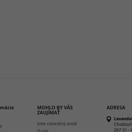
rmácie
MOHLO BY VÁS
ADRESA
ZAUJÍMAŤ
Levandul
Sme celoročný areál
Chodouň
a
267 51 -
O nás