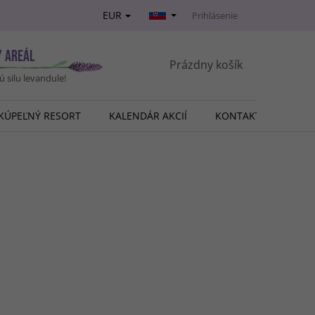
EUR
Prihlásenie
Ý AREÁL
NÁKUPNÝ
Prázdny košík
vú silu levandule!
KOŠÍK
KÚPEĽNÝ RESORT
KALENDÁR AKCIÍ
KONTAKT
O NÁ