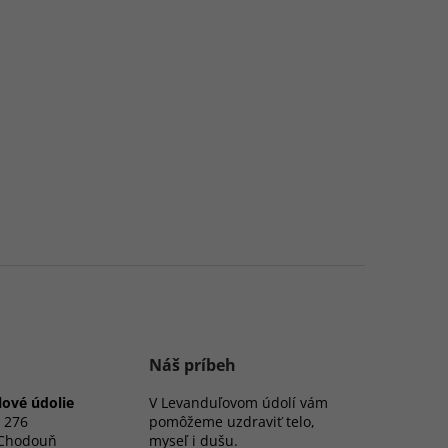
Náš príbeh
ové údolie
V Levanduľovom údolí vám
 276
pomôžeme uzdraviť telo,
 Chodouň
myseľ i dušu.