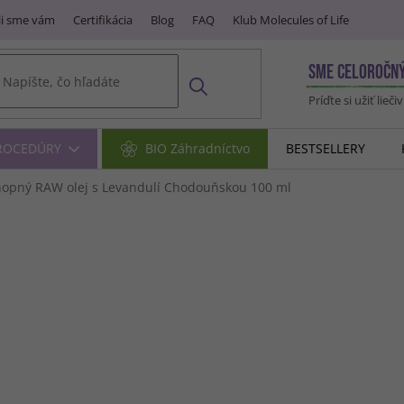
i sme vám
Certifikácia
Blog
FAQ
Klub Molecules of Life
SME CELOROČN
Príďte si užiť lieči
PROCEDÚRY
BIO Záhradníctvo
BESTSELLERY
nopný RAW olej s Levandulí Chodouňskou
100 ml