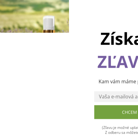
Získ
ZĽAV
Používame cookies, aby sme vám spríjemnili pohodlnú cest
webom Levanduľového údolia. Vďaka vašim podnetom
neustále zlepšujeme jeho funkcie, výkon a prehľadnosť.
Ďakujeme a prajeme vám príjemný zážitok! 💜
Kam vám máme po
CHCEM 
Súhlasím
(Zľavu je možné uplat