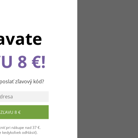
avate
U 8 €!
u
slať zľavový kód?
ZĽAVU 8 €
niť pri nákupe nad 37 €.