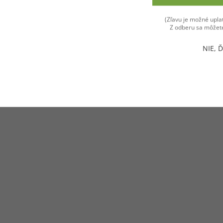
CHCEM 
Súhlasím
(Zľavu je možné uplat
Z odberu sa môžete
NIE, 