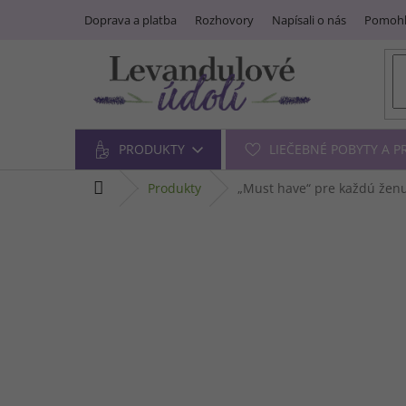
Prejsť
Doprava a platba
Rozhovory
Napísali o nás
Pomohl
na
obsah
PRODUKTY
LIEČEBNÉ POBYTY A 
domov
produkty
„Must have“ pre každú žen