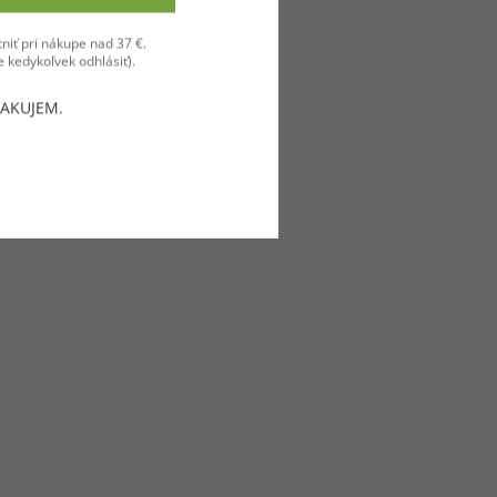
ZĽAVU 8 €
niť pri nákupe nad 37 €.
 kedykoľvek odhlásiť).
ĎAKUJEM.