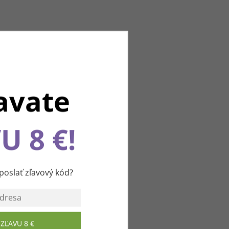
avate
U 8 €!
u
slať zľavový kód?