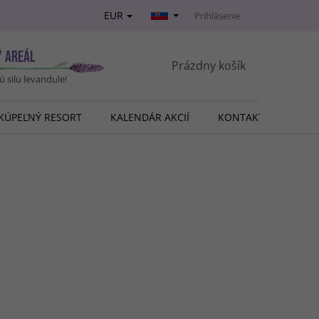
EUR
Prihlásenie
Ý AREÁL
NÁKUPNÝ
Prázdny košík
vú silu levandule!
KOŠÍK
KÚPEĽNÝ RESORT
KALENDÁR AKCIÍ
KONTAKT
O NÁ