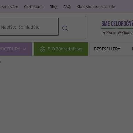
i sme vám
Certifikácia
Blog
FAQ
Klub Molecules of Life
SME CELOROČN
Príďte si užiť lieči
PROCEDÚRY
BIO Záhradníctvo
BESTSELLERY
u