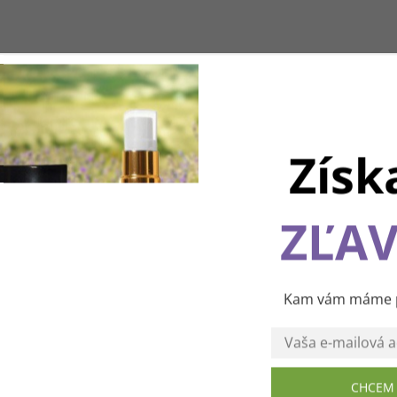
Získ
ZĽAV
Používame cookies, aby sme vám spríjemnili pohodlnú cest
webom Levanduľového údolia. Vďaka vašim podnetom
neustále zlepšujeme jeho funkcie, výkon a prehľadnosť.
Ďakujeme a prajeme vám príjemný zážitok! 💜
Kam vám máme po