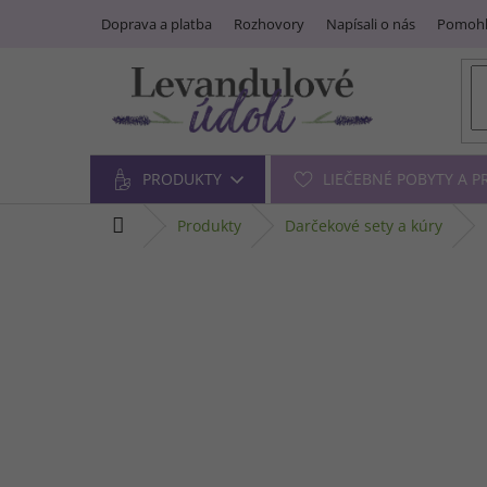
Prejsť
Doprava a platba
Rozhovory
Napísali o nás
Pomohl
na
obsah
PRODUKTY
LIEČEBNÉ POBYTY A 
domov
produkty
darčekové sety a kúry