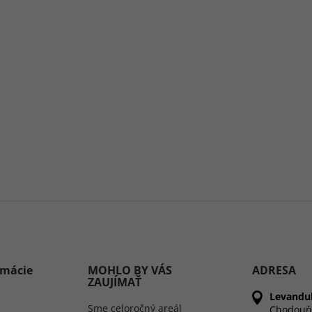
rmácie
MOHLO BY VÁS
ADRESA
ZAUJÍMAŤ
Levandul
Sme celoročný areál
Chodouň