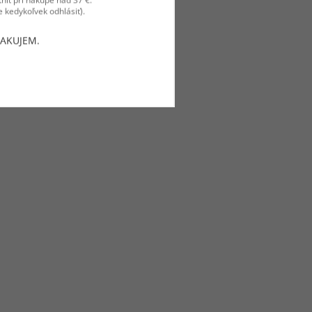
 kedykoľvek odhlásiť).
ĎAKUJEM.