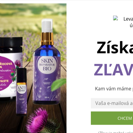
Získ
ZĽAV
Používame cookies, aby sme vám spríjemnili pohodlnú cest
webom Levanduľového údolia. Vďaka vašim podnetom
neustále zlepšujeme jeho funkcie, výkon a prehľadnosť.
Ďakujeme a prajeme vám príjemný zážitok! 💜
Kam vám máme po
CHCEM 
Súhlasím
(Zľavu je možné uplat