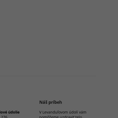
Náš príbeh
ové údolie
V Levanduľovom údolí vám
 276
pomôžeme uzdraviť telo,