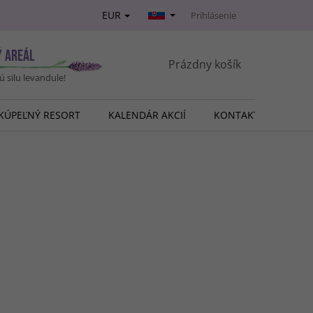
EUR
Prihlásenie
Ý AREÁL
NÁKUPNÝ
Prázdny košík
vú silu levandule!
KOŠÍK
KÚPEĽNÝ RESORT
KALENDÁR AKCIÍ
KONTAKT
O NÁ