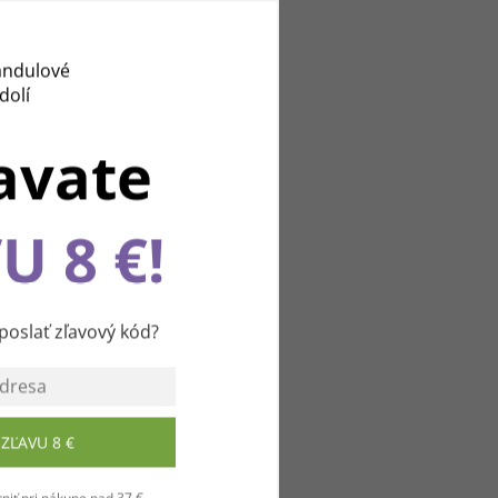
avate
U 8 €!
u
slať zľavový kód?
ZĽAVU 8 €
niť pri nákupe nad 37 €.