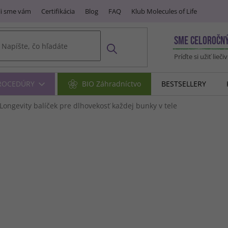
i sme vám
Certifikácia
Blog
FAQ
Klub Molecules of Life
SME CELOROČN
Príďte si užiť lieči
PROCEDÚRY
BIO Záhradníctvo
BESTSELLERY
Longevity balíček pre dlhovekosť každej bunky v tele