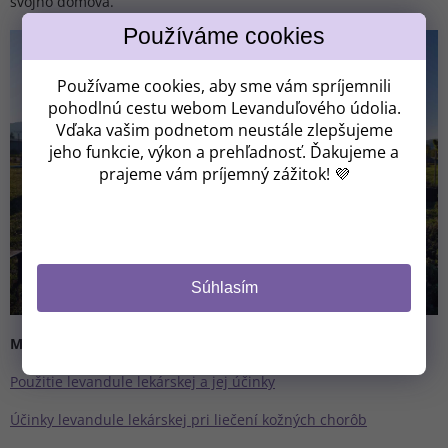
Získavate
svojho domova.
ZĽAVU 8 €!
Používame cookies, aby sme vám spríjemnili
pohodlnú cestu webom Levanduľového údolia.
Vďaka vašim podnetom neustále zlepšujeme
jeho funkcie, výkon a prehľadnosť. Ďakujeme a
Kam vám máme poslať zľavový kód?
prajeme vám príjemný zážitok! 💜
CHCEM ZĽAVU 8 €
Súhlasím
(Zľavu je možné uplatniť pri nákupe nad 37 €.
Z odberu sa môžete kedykoľvek odhlásiť).
Mohlo by vás zaujímať:
NIE, ĎAKUJEM.
Použitie levandule lekárskej a jej účinky
Účinky levandule lekárskej pri liečení kožných chorôb