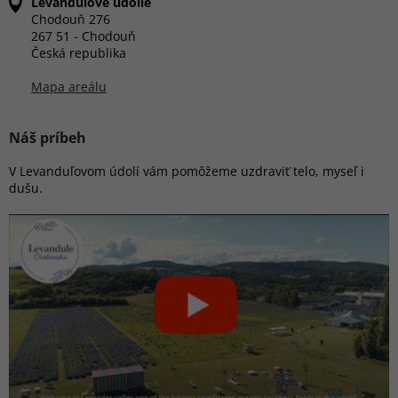
Levandulové údolie
Chodouň 276
267 51 - Chodouň
Česká republika
Mapa areálu
Náš príbeh
V Levanduľovom údolí vám pomôžeme uzdraviť telo, myseľ i
dušu.