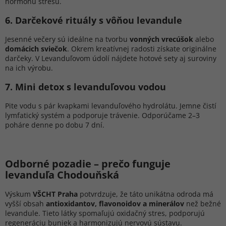
hormónu stresu.
6️. Darčekové rituály s vôňou levandule
Jesenné večery sú ideálne na tvorbu
vonných vrecúšok
alebo
domácich sviečok
. Okrem kreatívnej radosti získate originálne
darčeky. V Levanduľovom údolí nájdete hotové sety aj suroviny
na ich výrobu.
7️. Mini detox s levanduľovou vodou
Pite vodu s pár kvapkami levanduľového hydrolátu. Jemne čistí
lymfatický systém a podporuje trávenie. Odporúčame 2–3
poháre denne po dobu 7 dní.
Odborné pozadie – prečo funguje
levanduľa Chodouňská
Výskum
VŠCHT Praha
potvrdzuje, že táto unikátna odroda má
vyšší obsah
antioxidantov, flavonoidov a minerálov
než bežné
levandule. Tieto látky spomaľujú oxidačný stres, podporujú
regeneráciu buniek a harmonizujú nervovú sústavu.