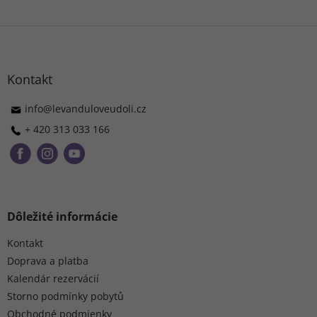
Z
á
p
ä
Kontakt
t
i
info
@
levanduloveudoli.cz
e
+ 420 313 033 166
Dôležité informácie
Kontakt
Doprava a platba
Kalendár rezervácií
Storno podmínky pobytů
Obchodné podmienky