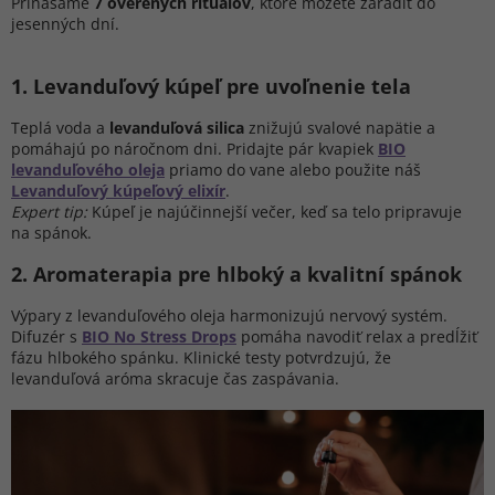
Prinášame
7 overených rituálov
, ktoré môžete zaradiť do
jesenných dní.
1️. Levanduľový kúpeľ pre uvoľnenie tela
Teplá voda a
levanduľová silica
znižujú svalové napätie a
pomáhajú po náročnom dni. Pridajte pár kvapiek
BIO
levanduľového oleja
priamo do vane alebo použite náš
Levanduľový kúpeľový elixír
.
Expert tip:
Kúpeľ je najúčinnejší večer, keď sa telo pripravuje
na spánok.
2️. Aromaterapia pre hlboký a kvalitní spánok
Výpary z levanduľového oleja harmonizujú nervový systém.
Difuzér s
BIO No Stress Drops
pomáha navodiť relax a predĺžiť
fázu hlbokého spánku. Klinické testy potvrdzujú, že
levanduľová aróma skracuje čas zaspávania.