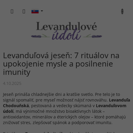
Prejsť
na
NÁKU
obsah
KOŠÍK
Levanduľová jeseň: 7 rituálov na
upokojenie mysle a posilnenie
imunity
4.10.2025
Jeseň prináša chladnejšie dni a kratšie svetlo. Pre telo je to
signál spomaliť, pre myseľ možnosť nájsť rovnováhu.
Levanduľa
Chodouňská
, pestovaná a vedecky skúmaná v
Levanduľovom
údolí
, má výnimočné množstvo bioaktívnych látok –
antioxidantov, minerálov a éterických olejov – ktoré pomáhajú
znižovať stres, zlepšovať spánok a podporovať imunitu.