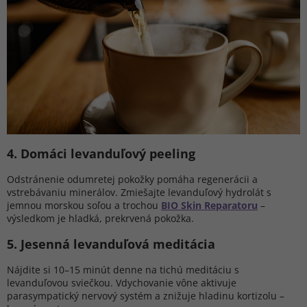
4️. Domáci levanduľový peeling
Odstránenie odumretej pokožky pomáha regenerácii a
vstrebávaniu minerálov. Zmiešajte levanduľový hydrolát s
jemnou morskou soľou a trochou
BIO Skin Reparatoru
–
výsledkom je hladká, prekrvená pokožka.
5️. Jesenná levanduľová meditácia
Nájdite si 10–15 minút denne na tichú meditáciu s
levanduľovou sviečkou. Vdychovanie vône aktivuje
parasympatický nervový systém a znižuje hladinu kortizolu –