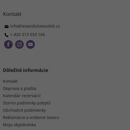
á
d
p
a
ä
Kontakt
c
t
i
i
info
@
levanduloveudoli.cz
e
e
p
+ 420 313 033 166
r
v
k
y
v
ý
Dôležité informácie
p
i
Kontakt
s
u
Doprava a platba
Kalendár rezervácií
Storno podmínky pobytů
Obchodné podmienky
Reklamácia a vrátenie tovaru
Moja objednávka