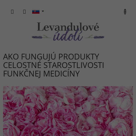
Prejsť
na
NÁKU
obsah
KOŠÍK
AKO FUNGUJÚ PRODUKTY
CELOSTNÉ STAROSTLIVOSTI
FUNKČNEJ MEDICÍNY
V
ý
p
i
s
č
l
á