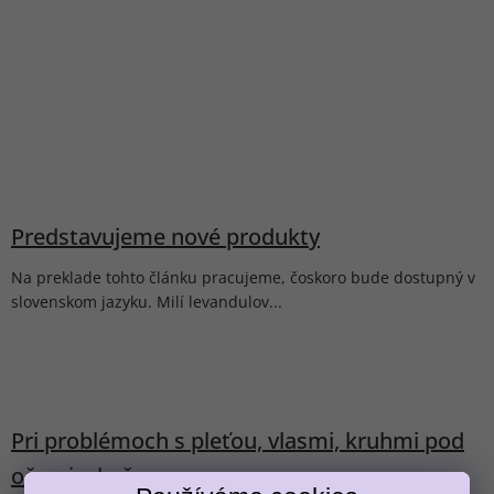
Predstavujeme nové produkty
Na preklade tohto článku pracujeme, čoskoro bude dostupný v
slovenskom jazyku. Milí levandulov...
Pri problémoch s pleťou, vlasmi, kruhmi pod
Získavate
očami a kožou