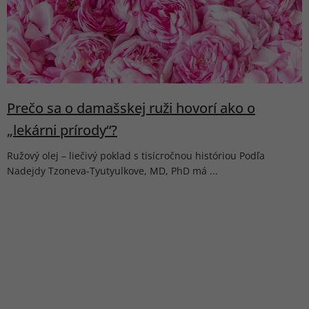
n
k
o
v
Prečo sa o damašskej ruži hovorí ako o
„lekárni prírody“?
Ružový olej – liečivý poklad s tisícročnou históriou Podľa
Nadejdy Tzoneva-Tyutyulkove, MD, PhD má ...