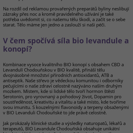
Na rozdíl od reklamou provařených preparátů byliny neslibují
zázraky přes noc a kromě pravidelného užívání je také
potřeba uvědomit si, co našemu tělu škodí, a začít se o sebe
starat. Tělo máme jen jedno a zaslouží si naši péči.
V čem spočívá síla bio levandule a
konopí?
Kombinace vysoce kvalitního BIO konopí s obsahem CBD a
Levandulí Chodouňskou v BIO kvalitě, přináší tělu
dvojnásobné množství přírodních antioxidantů, ATB a
antiseptik. Naše střevo je vědeckou komunitou i odborníky
pečujícími o naše zdraví celostně nazýváno naším druhým
mozkem. Místem, kde si lidské tělo tvoří hormon štěstí
Serotonin, pro vyrovnaný a pohodový život, Dopamin pro
soustředěnost, kreativitu a vitalitu a také místo, kde tvoříme
svou imunitu. S kouzelnými flavonoidy a terpeny obsaženými
v BIO Levanduli Chodouňské to jde právě celostně.
Jak prokázaly klinické studie a výsledky naturopatů, lékařů a
terapeutů, BIO Levandule Chodouňská obsahuje unikátní