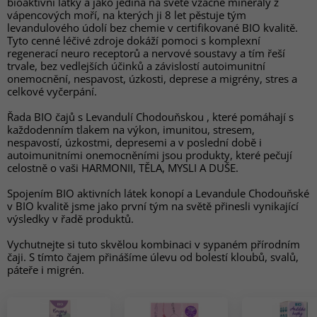
bioaktivní látky a jako jediná na světě vzácné minerály z
vápencových moří, na kterých ji 8 let pěstuje tým
levandulového údolí bez chemie v certifikované BIO kvalitě.
Tyto cenné léčivé zdroje dokáží pomoci s komplexní
regenerací neuro receptorů a nervové soustavy a tím řeší
trvale, bez vedlejších účinků a závislostí autoimunitní
onemocnění, nespavost, úzkosti, deprese a migrény, stres a
celkové vyčerpání.
Řada BIO čajů s Levandulí Chodouňskou , které pomáhají s
každodenním tlakem na výkon, imunitou, stresem,
nespavostí, úzkostmi, depresemi a v poslední době i
autoimunitními onemocněními jsou produkty, které pečují
celostně o vaši HARMONII, TĚLA, MYSLI A DUŠE.
Spojením BIO aktivních látek konopí a Levandule Chodouňské
v BIO kvalitě jsme jako první tým na světě přinesli vynikající
výsledky v řadě produktů.
Vychutnejte si tuto skvělou kombinaci v sypaném přírodním
čaji. S tímto čajem přinášíme úlevu od bolestí kloubů, svalů,
páteře i migrén.