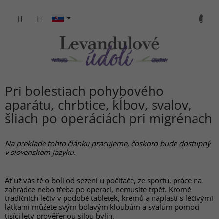
Prejsť
na
NÁKU
obsah
KOŠÍK
Pri bolestiach pohybového
aparátu, chrbtice, kĺbov, svalov,
šliach po operáciách pri migrénach
Na preklade tohto článku pracujeme, čoskoro bude dostupný
v slovenskom jazyku.
Ať už vás tělo bolí od sezení u počítače, ze sportu, práce na
zahrádce nebo třeba po operaci, nemusíte trpět. Kromě
tradičních léčiv v podobě tabletek, krémů a náplastí s léčivými
látkami můžete svým bolavým kloubům a svalům pomoci
tisíci lety prověřenou silou bylin.