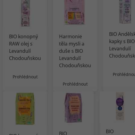
BIO Anděls
BIO konopný
Harmonie
kapky s BIO
RAW olej s
těla mysli a
Levandulí
Levandulí
duše s BIO
Chodouňs
Chodouňskou
Levandulí
Chodouňskou
Prohlédno
Prohlédnout
Prohlédnout
BIO
BIO