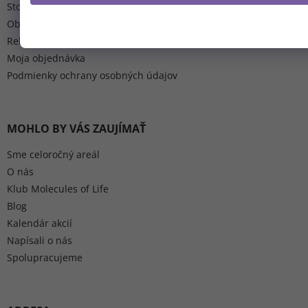
Storno podmínky pobytů
(Zľavu je možné uplatniť pri nákupe nad 37 €.
Obchodné podmienky
Z odberu sa môžete kedykoľvek odhlásiť).
Reklamácia a vrátenie tovaru
NIE, ĎAKUJEM.
Moja objednávka
Podmienky ochrany osobných údajov
MOHLO BY VÁS ZAUJÍMAŤ
Sme celoročný areál
O nás
Klub Molecules of Life
Blog
Kalendár akcií
Napísali o nás
Spolupracujeme