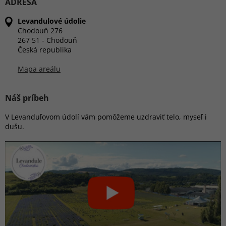
ADRESA
Levandulové údolie
Chodouň 276
267 51 - Chodouň
Česká republika
Mapa areálu
Náš príbeh
V Levanduľovom údolí vám pomôžeme uzdraviť telo, myseľ i
dušu.