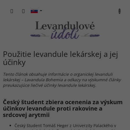
Prejsť
na
NÁKU
obsah
KOŠÍK
Použitie levandule lekárskej a jej
účinky
Tento článok obsahuje informácie o organickej levanduli
lekárskej – Lavandula Bohemia a odkazy na výskumné články
preukazujúce liečivé účinky levandule lekárskej.
Český študent zbiera ocenenia za výskum
účinkov levandule proti rakovine a
srdcovej arytmii
Český študent Tomáš Heger z Univerzity Palackého v