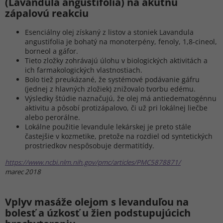
(Lavandula angustifolia) na akútnu
zápalovú reakciu
Esenciálny olej získaný z listov a stoniek Lavandula
angustifolia je bohatý na monoterpény, fenoly, 1,8-cineol,
borneol a gáfor.
Tieto zložky zohrávajú úlohu v biologických aktivitách a
ich farmakologických vlastnostiach.
Bolo tiež preukázané, že systémové podávanie gáfru
(jednej z hlavných zložiek) znižovalo tvorbu edému.
Výsledky štúdie naznačujú, že olej má antiedematogénnu
aktivitu a pôsobí protizápalovo, či už pri lokálnej liečbe
alebo perorálne.
Lokálne použitie levandule lekárskej je preto stále
častejšie v kozmetike, pretože na rozdiel od syntetických
prostriedkov nespôsobuje dermatitídy.
https://www.ncbi.nlm.nih.gov/pmc/articles/PMC5878871/
marec 2018
Vplyv masáže olejom s levanduľou na
bolesť a úzkosť u žien podstupujúcich