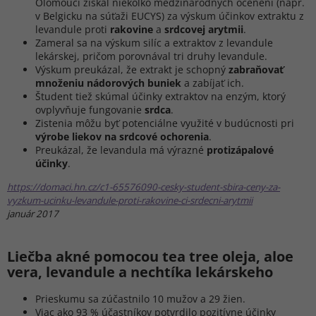
Olomouci získal niekoľko medzinárodných ocenení (napr.
v Belgicku na súťaži EUCYS) za výskum účinkov extraktu z
levandule proti
rakovine
a
srdcovej arytmii
.
Zameral sa na výskum silíc a extraktov z levandule
lekárskej, pričom porovnával tri druhy levandule.
Výskum preukázal, že extrakt je schopný
zabraňovať
množeniu nádorových buniek
a zabíjať ich.
Študent tiež skúmal účinky extraktov na enzým, ktorý
ovplyvňuje fungovanie
srdca
.
Zistenia môžu byť potenciálne využité v budúcnosti pri
výrobe liekov na srdcové ochorenia
.
Preukázal, že levandula má výrazné
protizápalové
účinky
.
https://domaci.hn.cz/c1-65576090-cesky-student-sbira-ceny-za-
vyzkum-ucinku-levandule-proti-rakovine-ci-srdecni-arytmii
január 2017
Liečba akné pomocou tea tree oleja, aloe
vera, levandule a nechtíka lekárskeho
Prieskumu sa zúčastnilo 10 mužov a 29 žien.
Viac ako 93 % účastníkov potvrdilo pozitívne účinky