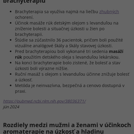
brachyterapiu
Brachyterapia sa využíva najmä na liečbu
zhubných
ochorení.
Účinok masáže rúk detským olejom s levanduľou na
zníženie bolesti a situačnej úzkosti u žien po
brachyterapii.
Štúdie sa zúčastnilo 36 pacientok, pričom boli použité
vizuálne analógové škály a škály stavovej úzkosti.
Pred brachyterapiou boli vykonané tri sedenia
masáží
rúk
použitím detského oleja s levanduľou lekárskou.
Na konci brachyterapie bolo zistené, že bolesť a stav
úzkosti boli výrazne nižšie.
Ruční masáž s olejom s levanduľou účinne znižuje bolesť
a úzkosť.
Metóda je neinvazívna, bezpečná a cenovo dostupná v
praxi.
https://pubmed.ncbi.nlm.nih.gov/38036371/
jún 2024
Rozdiely medzi mužmi a ženami v účinkoch
aromaterapie na úzkosť a hladinu