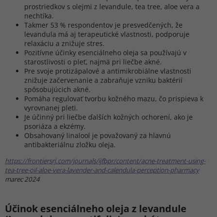
prostriedkov s olejmi z levandule, tea tree, aloe vera a
nechtíka.
Takmer 53 % respondentov je presvedčených, že
levandula má aj terapeutické vlastnosti, podporuje
relaxáciu a znižuje stres.
Pozitívne účinky esenciálneho oleja sa používajú v
starostlivosti o pleť, najmä pri liečbe akné.
Pre svoje protizápalové a antimikrobiálne vlastnosti
znižuje začervenanie a zabraňuje vzniku baktérií
spôsobujúcich akné.
Pomáha regulovať tvorbu kožného mazu, čo prispieva k
vyrovnanej pleti.
Je účinný pri liečbe ďalších kožných ochorení, ako je
psoriáza a ekzémy.
Obsahovaný linalool je považovaný za hlavnú
antibakteriálnu zložku oleja.
https://frontiersrj.com/journals/ijfbpr/content/acne-treatment-using-
tea-tree-oil-aloe-vera-lavender-and-calendula-perception-pharmacy
marec 2024
Účinok esenciálneho oleja z levandule