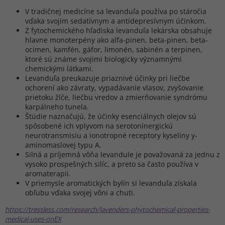
V tradičnej medicíne sa levanduľa používa po stáročia
vďaka svojim sedatívnym a antidepresívnym účinkom.
Z fytochemického hľadiska levanduľa lekárska obsahuje
hlavne monoterpény ako alfa-pinen, beta-pinen, beta-
ocimen, kamfén, gáfor, limonén, sabinén a terpinen,
ktoré sú známe svojimi biologicky významnými
chemickými látkami.
Levanduľa preukazuje priaznivé účinky pri liečbe
ochorení ako závraty, vypadávanie vlasov, zvyšovanie
prietoku žlče, liečbu vredov a zmierňovanie syndrómu
karpálneho tunela.
Štúdie naznačujú, že účinky esenciálnych olejov sú
spôsobené ich vplyvom na serotonínergickú
neurotransmisiu a ionotropné receptory kyseliny y-
aminomaslovej typu A.
Silná a príjemná vôňa levandule je považovaná za jednu z
vysoko prospešných silíc, a preto sa často používa v
aromaterapii.
V priemysle aromatických bylín si levanduľa získala
obľubu vďaka svojej vôni a chuti.
https://tressless.com/research/lavenders-phytochemical-properties-
medical-uses-onEX