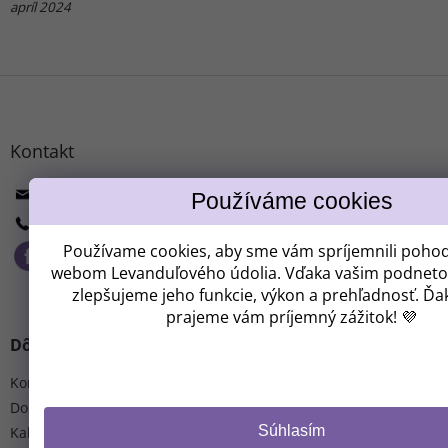
apríl 2024
Z
á
p
ä
Kontakt
Získavate
t
i
info
@
levanduloveudoli.cz
e
+ 420 313 033 166
ZĽAVU 8 €!
Používame cookies, aby sme vám spríjemnili pohod
webom Levanduľového údolia. Vďaka vašim podneto
zlepšujeme jeho funkcie, výkon a prehľadnosť. Ď
prajeme vám príjemný zážitok! 💜
Kam vám máme poslať zľavový kód?
Dôležité informácie
Kontakt
Doprava a platba
CHCEM ZĽAVU 8 €
Súhlasím
Kalendár rezervácií