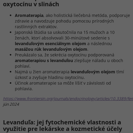
oxytocínu v slinách
Aromaterapia
, ako holistická liečebná metóda, podporuje
zdravie a navodzuje pohodu pomocou prírodných
rastlinných extraktov.
Japonská štúdia sa uskutočnila na 15 mužoch a 10
ženách, ktorí absolvovali 30-minútové sedenie s
levanduľovým esenciálnym olejom
a následnou
masážou rúk levanduľovým olejom
.
Preukázalo sa, že sekrécia oxytocínu podporovaná
aromaterapiou s levanduľou
zlepšuje náladu u oboch
pohlaví.
Najmä u žien aromaterapia
levanduľovým olejom
tlmí
úzkosť a zvyšuje hladinu oxytocínu.
Účinok aromaterapie sa môže líšiť v závislosti od
pohlavia.
https://www.frontiersin.org/journals/endocrinology/articles/10.3389/f
jún 2024
Levanduľa: jej fytochemické vlastnosti a
využitie pre lekárske a kozmetické účely