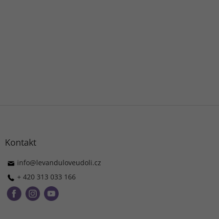
Z
á
p
ä
Kontakt
t
i
info
@
levanduloveudoli.cz
e
+ 420 313 033 166