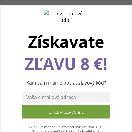
Získavate
Používame cookies, aby sme vám spríjemnili
ZĽAVU 8 €!
pohodlnú cestu webom Levanduľového údolia.
Vďaka vašim podnetom neustále zlepšujeme
jeho funkcie, výkon a prehľadnosť. Ďakujeme a
prajeme vám príjemný zážitok! 💜
Kam vám máme poslať zľavový kód?
Súhlasím
CHCEM ZĽAVU 8 €
(Zľavu je možné uplatniť pri nákupe nad 37 €.
Z odberu sa môžete kedykoľvek odhlásiť).