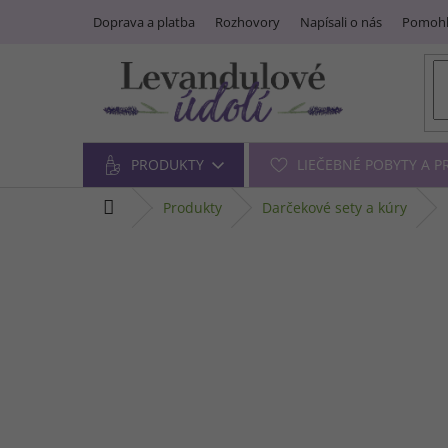
Prejsť
Doprava a platba
Rozhovory
Napísali o nás
Pomohl
na
obsah
PRODUKTY
LIEČEBNÉ POBYTY A 
domov
produkty
darčekové sety a kúry