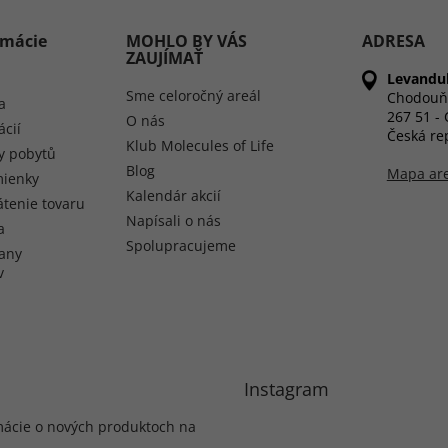
rmácie
MOHLO BY VÁS
ADRESA
ZAUJÍMAŤ
Levandul
Sme celoročný areál
Chodouň
a
267 51 -
O nás
ácií
Česká re
Klub Molecules of Life
y pobytů
Blog
Mapa ar
ienky
Kalendár akcií
átenie tovaru
Napísali o nás
a
Spolupracujeme
any
v
Instagram
mácie o nových produktoch na