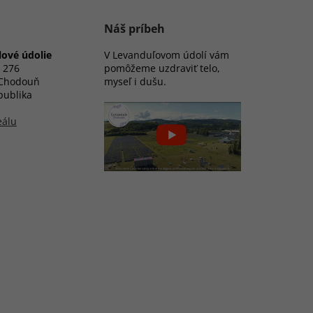
Náš príbeh
ové údolie
V Levanduľovom údolí vám
 276
pomôžeme uzdraviť telo,
 Chodouň
myseľ i dušu.
publika
eálu