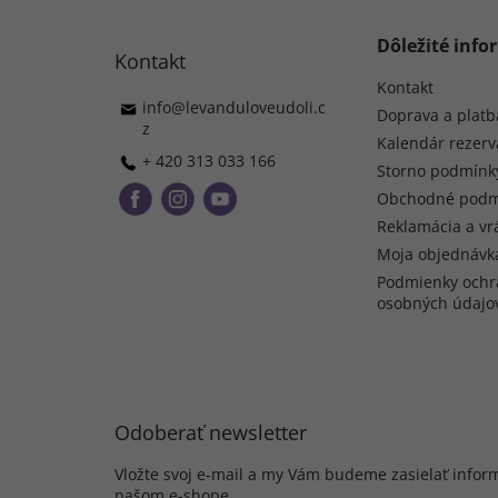
ä
t
Dôležité info
Kontakt
i
e
Kontakt
info
@
levanduloveudoli.c
Doprava a platb
z
Kalendár rezerv
+ 420 313 033 166
Storno podmínk
Obchodné podm
Reklamácia a vr
Moja objednávk
Podmienky ochr
osobných údajo
Odoberať newsletter
Vložte svoj e-mail a my Vám budeme zasielať infor
našom e-shope.