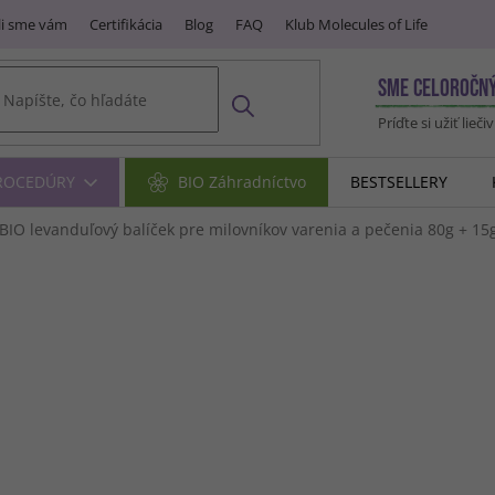
i sme vám
Certifikácia
Blog
FAQ
Klub Molecules of Life
SME CELOROČN
Príďte si užiť lieči
PROCEDÚRY
BIO Záhradníctvo
BESTSELLERY
BIO levanduľový balíček pre milovníkov varenia a pečenia
80g + 15