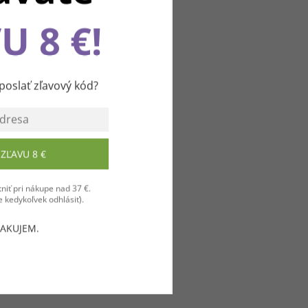
U 8 €!
u
slať zľavový kód?
ZĽAVU 8 €
niť pri nákupe nad 37 €.
 kedykoľvek odhlásiť).
ĎAKUJEM.