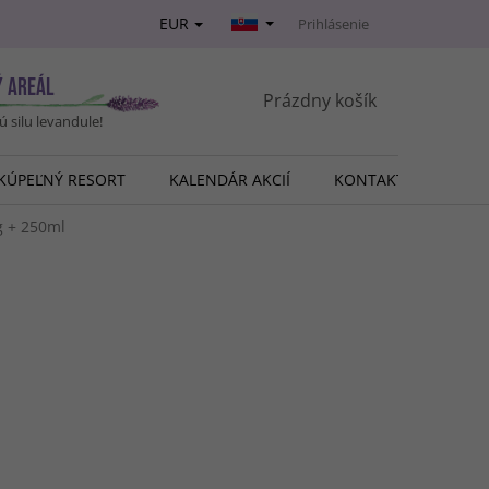
EUR
Prihlásenie
Ý AREÁL
NÁKUPNÝ
Prázdny košík
vú silu levandule!
KOŠÍK
KÚPEĽNÝ RESORT
KALENDÁR AKCIÍ
KONTAKT
O NÁ
g + 250ml