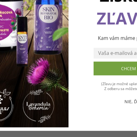
ZĽAV
Používame cookies, aby sme vám spríjemnili pohodlnú cest
webom Levanduľového údolia. Vďaka vašim podnetom
neustále zlepšujeme jeho funkcie, výkon a prehľadnosť.
Ďakujeme a prajeme vám príjemný zážitok! 💜
Kam vám máme po
CHCEM 
Súhlasím
(Zľavu je možné uplat
Z odberu sa môžete
NIE, 