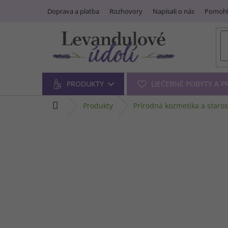
Prejsť
Doprava a platba
Rozhovory
Napísali o nás
Pomohl
na
obsah
PRODUKTY
LIEČEBNÉ POBYTY A 
domov
produkty
prírodná kozmetika a staros