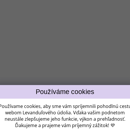
Získ
ZĽAV
Používame cookies, aby sme vám spríjemnili pohodlnú cest
webom Levanduľového údolia. Vďaka vašim podnetom
neustále zlepšujeme jeho funkcie, výkon a prehľadnosť.
Kam vám máme po
Ďakujeme a prajeme vám príjemný zážitok! 💜