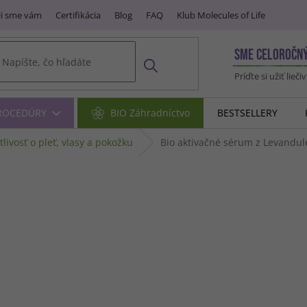
i sme vám
Certifikácia
Blog
FAQ
Klub Molecules of Life
SME CELOROČN
Príďte si užiť lieči
PROCEDÚRY
BIO Záhradníctvo
BESTSELLERY
tlivosť o pleť, vlasy a pokožku
Bio aktivačné sérum z Levandu