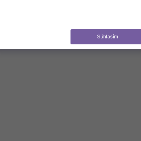
CHCEM 
Súhlasím
(Zľavu je možné uplat
Z odberu sa môžete
NIE, 