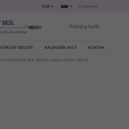
EUR
Prihlásenie
Ý AREÁL
NÁKUPNÝ
Prázdny košík
vú silu levandule!
KOŠÍK
KÚPEĽNÝ RESORT
KALENDÁR AKCIÍ
KONTAKT
O NÁ
le Chodouňské pre obnovu rastu vlasov
100 ml