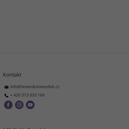
Z
á
p
ä
Kontakt
t
i
info
@
levanduloveudoli.cz
e
+ 420 313 033 166