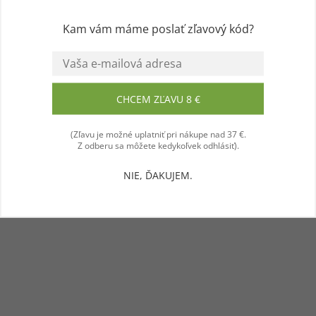
jeho funkcie, výkon a prehľadnosť. Ďakujeme a
prajeme vám príjemný zážitok! 💜
Kam vám máme poslať zľavový kód?
Súhlasím
CHCEM ZĽAVU 8 €
(Zľavu je možné uplatniť pri nákupe nad 37 €.
Z odberu sa môžete kedykoľvek odhlásiť).
NIE, ĎAKUJEM.