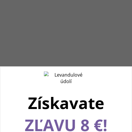
Získavate
Používame cookies, aby sme vám spríjemnili
ZĽAVU 8 €!
pohodlnú cestu webom Levanduľového údolia.
Vďaka vašim podnetom neustále zlepšujeme