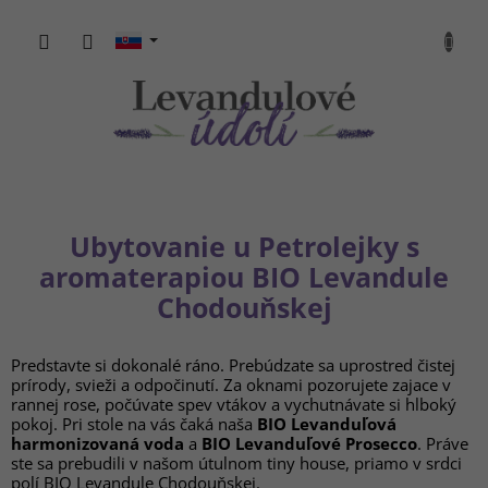
Prejsť
na
NÁKU
obsah
KOŠÍK
Ubytovanie u Petrolejky s
aromaterapiou BIO Levandule
Chodouňskej
Predstavte si dokonalé ráno. Prebúdzate sa uprostred čistej
prírody, svieži a odpočinutí. Za oknami pozorujete zajace v
rannej rose, počúvate spev vtákov a vychutnávate si hlboký
pokoj. Pri stole na vás čaká naša
BIO
Levanduľová
harmonizovaná voda
a
BIO Levanduľové Prosecco
. Práve
ste sa prebudili v našom útulnom tiny house, priamo v srdci
polí BIO Levandule Chodouňskej.