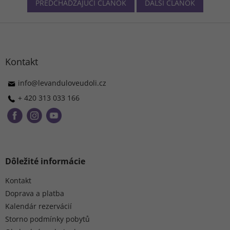
PREDCHÁDZAJÚCI ČLÁNOK
ĎALŠÍ ČLÁNOK
Z
á
p
ä
Kontakt
t
i
info
@
levanduloveudoli.cz
e
+ 420 313 033 166
Dôležité informácie
Kontakt
Doprava a platba
Kalendár rezervácií
Storno podmínky pobytů