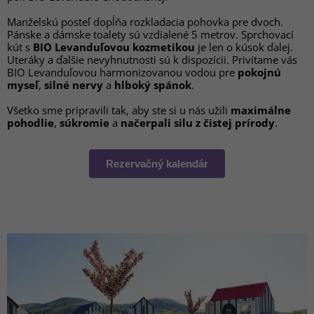
Manželskú posteľ dopĺňa rozkladacia pohovka pre dvoch.
Pánske a dámske toalety sú vzdialené 5 metrov. Sprchovací
kút s
BIO Levanduľovou kozmetikou
je len o kúsok ďalej.
Uteráky a ďalšie nevyhnutnosti sú k dispozícii. Privítame vás
BIO Levanduľovou harmonizovanou vodou pre
pokojnú
myseľ
,
silné nervy
a
hlboký spánok
.
Všetko sme pripravili tak, aby ste si u nás užili
maximálne
pohodlie
,
súkromie
a
načerpali silu z čistej prírody
.
Rezervačný kalendár