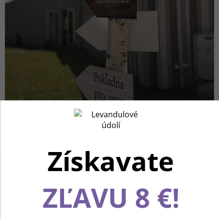
Získavate
Používame cookies, aby sme vám spríjemnili
ZĽAVU 8 €!
pohodlnú cestu webom Levanduľového údolia.
Vďaka vašim podnetom neustále zlepšujeme jeho
funkcie, výkon a prehľadnosť. Ďakujeme a