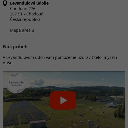
Levandulové údolie
Chodouň 276
267 51 - Chodouň
Česká republika
Mapa areálu
Náš príbeh
V Levanduľovom údolí vám pomôžeme uzdraviť telo, myseľ i
dušu.