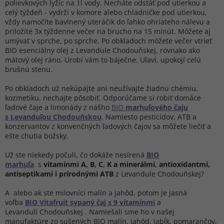
polievkových lyžíc na 1l vody. Necháte odstáť pod utierkou a
celý týždeň - vydrží v komore alebo chladničke pod utierkou,
vždy namočíte bavlnený uteráčik do ľahko ohriateho nálevu a
priložíte 3x týždenne večer na brucho na 15 minút. Môžete aj
umývať v sprche, po sprche. Po obkladoch môžete večer vtrieť
BIO esenciálny olej z Levandule Chodouňskej, rovnako ako
mätový olej ráno. Urobí vám to báječne. Uľaví, upokojí celú
brušnú stenu.
Po obkladoch už nekúpajte ani neužívajte žiadnu chémiu,
kozmetiku, nechajte pôsobiť. Odporúčame si robiť domáce
ľadové čaje a limonády z nášho
BIO
marhuľového čaju
s Levanduľou Chodouňskou
. Namiesto pesticídov, ATB a
konzervantov z konvenčných ľadových čajov sa môžete liečiť a
ešte chutia božsky.
Už ste niekedy počuli, čo dokáže nesírená
BIO
marhuľa
s
vitamínmi A, B, C, K a minerálmi, antioxidantmi,
antiseptikami i prírodnými ATB
z Levandule Chodouňskej?
A alebo ak ste milovníci malín a jahôd, potom je jasná
voľba
BIO Vitafruit sypaný č
aj s 9 vitamínmi
a
Levanduli
Chodouňskej
. Namiešali sme ho v našej
manufaktúre zo sušených BIO malín, jahôd, jabĺk, pomarančov,