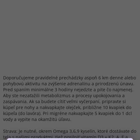
Doporučujeme pravidelné prechádzky aspoň 6 km denne alebo
pohybovú aktivitu na zvýšenie adrenalínu a prirodzenú únavu.
Pred spaním minimálne 3 hodiny nejedzte a pite čo najmenej.
Aby ste nezaťažili metabolizmus a procesy upokojovania a
zaspávania. Ak sa budete cítiť veľmi vyčerpaní, pripravte si
kúpeľ pre nohy a nakvapkajte olejček, približne 10 kvapiek do
kúpeľa (do lavóra). Pri migréne nakvapkajte 5 kvapiek do 1 dcl
vody a vypite na okamžitú úľavu.
Strava: Je nutné, okrem Omega 3,6,9 kyselín, ktoré dostávate do
tela s našimi produktmi, tiež posilniť vitamín D3 + K2, A, E a