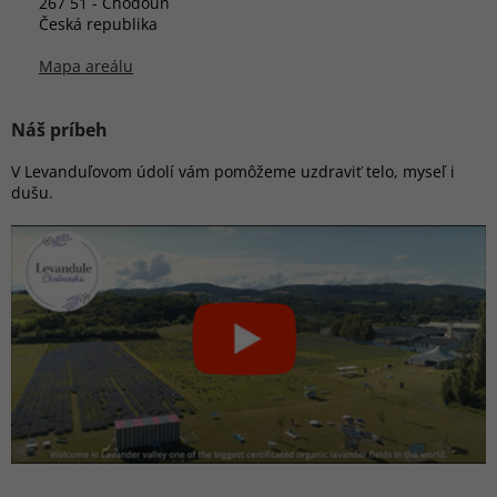
267 51 - Chodouň
Česká republika
Mapa areálu
Náš príbeh
V Levanduľovom údolí vám pomôžeme uzdraviť telo, myseľ i
dušu.