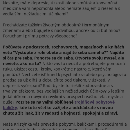
Nespíte, máte depresie, úzkosti alebo smútok a konvenčná
medicína vám nepomohla alebo nemáte záujem o riešenia s
vedľajšími nežiaducimi účinkami?
Prechádzate ťažkým životným obdobím? Hormonálnymi
zmenami alebo bojujete s nadváhou, anorexiou či bulímiou?
Poruchami príjmu potravy všeobecne?
Počúvate v podcastoch, rozhovoroch, magazínoch a knihách
vetu "Vystúpte z role obete a nájdite seba samého?"
Nájdite
si čas pre seba. Ponorte sa do seba. Otvorte svoju myseľ, ale
neviete, ako na to?
Nikto vás to neučil a potrebujete pomocnú
ruku, ukázať cestu, kroky, konkrétne nástroje, ktoré vám
pomôžu? Nechcete ísť hneď k psychiatrovi alebo psychológovi a
predsa sa už dlhšiu dobu cítite pod tlakom, v úzkosti, v
depresii, vyčerpaní? Radi by ste to riešili zodpovedne a s
trvalým efektom, bez vedľajších nežiaducich účinkov? S lepším
jedálničkom a novými návykmi v prospech vášho tela, mysle a
duše?
Pozrite sa na veľmi obľúbené
trojdňové pobytové
balíčky
, kde toto všetko zažijete a odchádzate s novou
chuťou žiť inak, žiť v radosti a hojnosti, spokojní a zdraví.
Naša Kristýnka vás prevedie pobytmi, balíčkami, procedúrami a
poradí vám, kedy a ako prísť po pomoc a starostlivosť.