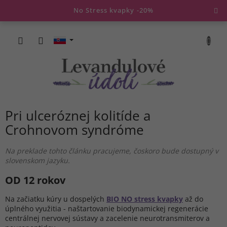
Prejsť
No Stress kvapky -20%
na
obsah
NÁKU
KOŠÍK
Pri ulceróznej kolitíde a
Crohnovom syndróme
Na preklade tohto článku pracujeme, čoskoro bude dostupný v
slovenskom jazyku.
OD 12 rokov
Na začiatku kúry u dospelých
BIO NO stress kvapky
až do
úplného využitia - naštartovanie biodynamickej regenerácie
centrálnej nervovej sústavy a zacelenie neurotransmiterov a