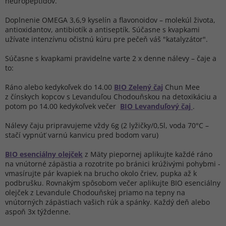
neuropeptidov.
Doplnenie OMEGA 3,6,9 kyselín a flavonoidov – molekúl života,
antioxidantov, antibiotík a antiseptík. Súčasne s kvapkami
užívate intenzívnu očistnú kúru pre pečeň váš "katalyzátor".
Súčasne s kvapkami pravidelne varte 2 x denne nálevy – čaje a
to:
Ráno alebo kedykoľvek do 14.00
BIO Zelený čaj
Chun Mee
z čínskych kopcov s Levanduľou Chodouňskou
na detoxikáciu a
potom po 14.00 kedykoľvek večer
BIO Levanduľový čaj
.
Nálevy čaju pripravujeme vždy 6g (2 lyžičky/0,5l, voda 70°C –
stačí vypnúť varnú kanvicu pred bodom varu)
BIO esenciálny olejček
z Mäty piepornej aplikujte každé ráno
na vnútorné zápästia a rozotrite po bránici krúživými pohybmi -
vmasírujte pár kvapiek na brucho okolo čriev, pupka až k
podbrušku. Rovnakým spôsobom večer aplikujte BIO esenciálny
olejček z Levandule Chodouňskej priamo na tepny na
vnútorných zápästiach vašich rúk a spánky. Každý deň alebo
aspoň 3x týždenne.