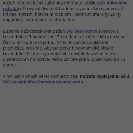
Každé ráno na lačný žalúdok prehltnete lyžičku
BIO mätového
extrakt
u
. Po využití kvapiek budeme dynamicky regenerovať
tráviaci systém, hlavne mikrobiom - centrum imunity. Zdroj
dopamínu, serotonínu a adrenalínu.
Budeme tiež detoxikovať pečeň
BIO
pestrecovou pastou
s
Levanduľou Chodouňskou. Tú budete užívať dve kúry po sebe.
Ďalšiu až o pol roka jednu. Vždy do konca a dôkladne
premiešať, prosíme. Aby sa všetky biodynamické látky z
Levandule i Pestreca premiešali a dostali do vášho tela v
dostatočnom množstve. Pastu užívate jednu polievkovú lyžicu
denne.
V horúcich dňoch večer namiesto čaju
môžete vypiť jednu celú
BIO Levanduľovú harmonizovanú vodu
.