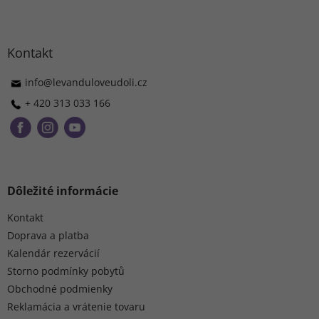
Z
á
p
ä
Kontakt
t
i
info
@
levanduloveudoli.cz
e
+ 420 313 033 166
Dôležité informácie
Kontakt
Doprava a platba
Kalendár rezervácií
Storno podmínky pobytů
Obchodné podmienky
Reklamácia a vrátenie tovaru