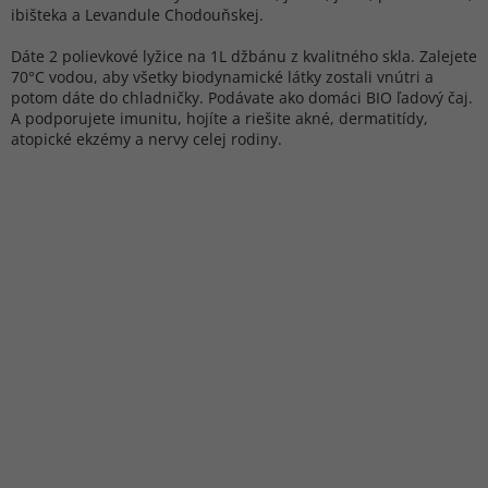
ibišteka a Levandule Chodouňskej.
Dáte 2 polievkové lyžice na 1L džbánu z kvalitného skla. Zalejete
70°C vodou, aby všetky biodynamické látky zostali vnútri a
potom dáte do chladničky. Podávate ako domáci BIO ľadový čaj.
A podporujete imunitu, hojíte a riešite akné, dermatitídy,
atopické ekzémy a nervy celej rodiny.