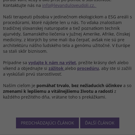
Kontaktujte nás na
info@levanduloveudoli.cz.
Naši terapeuti pôsobia v jedinečnom ekologickom a ESG areáli s
procedúrami, ktoré nájdete len u nás. To vďaka znalostiam
tradičnej slovanskej naturopatie a tiež poznatkom techník
ajurvédy, šamanského liečenia v Južnej Amerike, Afrike, čínskej
medicíny, z ktorých by sme mali iba čerpať, avšak nie sú pre
architektúru nášho ľudského tela a genómu užitočné. V Európe
sa stali skôr biznisom.
Prípadne sa
vydajte k nám na výlet
, prežite krásny deň alebo
víkend a objednajte si
zážitok
alebo
procedúru
, aby ste si zažili
a vyskúšali prvú starostlivosť.
Naším cieľom je
pomáhať trvalo, bez nežiaducich účinkov
a so
zmenami k lepšiemu a vitálnejšiemu životu a radosti
z
každého prežitého dňa, vrátane toho s prekážkami.
PREDCHÁDZAJÚCI ČLÁNOK
ĎALŠÍ ČLÁNOK