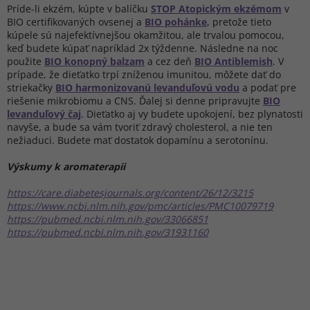
Príde-li ekzém, kúpte v balíčku
STOP Atopickým ekzémom
v
BIO certifikovaných ovsenej a
BIO pohánke
, pretože tieto
kúpele sú najefektívnejšou okamžitou, ale trvalou pomocou,
keď budete kúpať napríklad 2x týždenne. Následne na noc
použite
BIO konopný balzam
a cez deň
BIO Antiblemish
. V
prípade, že dieťatko trpí zníženou imunitou, môžete dať do
striekačky
BIO harmonizovanú levanduľovú vodu
a podať pre
riešenie mikrobiomu a CNS. Ďalej si denne pripravujte
BIO
levanduľový čaj
. Dieťatko aj vy budete upokojení, bez plynatosti
navyše, a bude sa vám tvoriť zdravý cholesterol, a nie ten
nežiaduci. Budete mať dostatok dopamínu a serotonínu.
Výskumy k aromaterapii
https://care.diabetesjournals.org/content/26/12/3215
https://www.ncbi.nlm.nih.gov/pmc/articles/PMC10079719
https://pubmed.ncbi.nlm.nih.gov/33066851
https://pubmed.ncbi.nlm.nih.gov/31931160