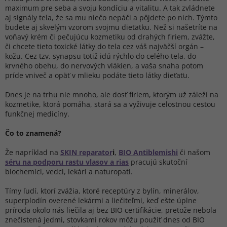
maximum pre seba a svoju kondíciu a vitalitu. A tak zvládnete
aj signály tela, že sa mu niečo nepáči a pôjdete po nich. Týmto
budete aj skvelým vzorom svojmu dieťatku. Než si našetríte na
voňavý krém či pečujúcu kozmetiku od drahých firiem, zvážte,
či chcete tieto toxické látky do tela cez váš najväčší orgán –
kožu. Cez tzv. synapsu totiž idú rýchlo do celého tela, do
krvného obehu, do nervových vlákien, a vaša snaha potom
príde vniveč a opäť v mlieku podáte tieto látky dieťaťu.
Dnes je na trhu nie mnoho, ale dosť firiem, ktorým už záleží na
kozmetike, ktorá pomáha, stará sa a vyživuje celostnou cestou
funkčnej medicíny.
Čo to znamená?
Že napríklad na
SKIN reparator
i
,
BIO Antiblemishi
či našom
séru na podporu rastu vlasov a rias
pracujú skutoční
biochemici, vedci, lekári a naturopati.
Tímy ľudí, ktorí zvážia, ktoré receptúry z bylín, minerálov,
superplodín overené lekármi a liečiteľmi, keď ešte úplne
príroda okolo nás liečila aj bez BIO certifikácie, pretože nebola
znečistená jedmi, stovkami rokov môžu použiť dnes od BIO