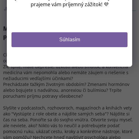
Kam vám máme poslať zľavový kód?
prajeme vám príjemný zážitok! 💜
Myslíte si, že je na čase vyskúšať celostný
CHCEM ZĽAVU 8 €
prístup funkčnej medicíny?
Súhlasím
(Zľavu je možné uplatniť pri nákupe nad 37 €.
Z odberu sa môžete kedykoľvek odhlásiť).
Cítite sa vyčerpaní? Trápia vás chronické či autoimunitné
ochorenia a chcete ich riešiť trvalo?
Zle spíte, máte depresie, úzkosti alebo smútok, a konvenčná
NIE, ĎAKUJEM.
medicína vám nepomohla alebo nemáte záujem o riešenie s
nežiaducimi vedľajšími účinkami?
Prechádzate ťažkým životným obdobím? Zmenami hormónov
alebo bojujete s nadváhou, anorexiou či bulímiou? Trpíte
poruchami príjmu potravy všeobecne?
Slyšíte v podcastoch, rozhovoroch, magazínoch a knihách vety
ako "Vystúpte z role obete a nájdite samých seba"? Nájdite si
čas na seba. Ponořte sa do svojho vnútra. Otvorte svoju myseľ,
ale neviete, ako? Nikto vás to neučil a potrebujete podať
pomocnú ruku, ukázať cestu, kroky a konkrétne nástroje, ktoré
vám pomôžu? Nechcete hneď navštíviť psychológa alebo