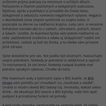
znížením príjmu potravy na minimum v určitých dňoch.
Počúvaním a čítaním pozitívnych a láskyplných podcastov,
fejtónov, správ a publikácií si privodíte do života lásku,
láskyplnosť a sebaúctu namiesto negatívnych vplyvov. Negáciu
v akomkoľvek slova zmysle vystihnite zo svojho sveta. A
pozerajte sa denne na nádhernú krajinu, našu zem, a nerastné
bohatstvo rovnako ako to v sadoch, záhradách, poliach, lesoch
a lúkach. Uvidíte, že kvantová fyzika vám potom nádherne za
vaše „každodenné snaženie a vďaka aj láskyplnosť“ nadelí iné
príležitosti, radosti aj ľudí do života, a to všetko vám prinesie
plné zdravie.
Spite dostatočne pre vás. Nie podľa rád ostatných. Naslúchajte
svojim potrebám. Niekedy je potrebné si oddýchnuť a vypnúť.
To neznamená, že ste leniví. Niekedy naopak budete mať
potrebu vysokých výkonov. Choďte do toho.
Pite maximum vody a bylinných čajov v BIO kvalite. Aj
BIO
sirupy
vám pomôžu pri choutkách na „nezdravé a sladké“.
Urobte si múdro skvelý BIO ľadový čaj, limonádu, koktail alebo
drink… Ak obsahujú BIO ovocie a BIO bylinky, vaše telo opäť
podporí k prirodzenej funkcii od prírody.
A keď príde choroba, nezhroutíte sa, pretože viete, že robíte