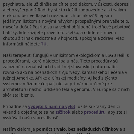
psychiatra, ale už dlhšie sa cítite pod tlakom, v úzkosti, depresii
alebo vyčerpaní? Radi by ste to riešili zodpovedne a s trvalým
efektom, bez vedľajších nežiaducich účinkov? S lepším
jedálnym lístkom a novými návykmi prospešnými pre vaše telo,
myseľ a dušu? Pozrite sa na veľmi obľúbené trojdňové pobytové
balíčky, kde zažijete práve toto všetko, a odídete s novou
chuťou žiť inak, radostne a v hojnosti, spokojní a zdraví. Viac
informácií nájdete
TU
.
Naši terapeuti fungujú v unikátnom ekologickom a ESG areáli s
procedúrami, ktoré nájdete iba u nás. Tieto procedúry sú
založené na znalostiach tradičnej slovanskej naturopatie,
rovnako ako na poznatkoch z Ajurvédy, šamanského liečenia v
Južnej Amerike, Afrike a Čínskej medicíny. Aj keď z týchto
systémov môžeme čerpať, nie sú primárne určené pre
architektúru nášho ľudského tela a genómu. V Európe sa z nich
skôr stal biznis.
Prípadne sa
vydejte k nám na výlet
, užite si krásny deň či
víkend a objednajte sa na
zážitok
alebo
procedúru
, aby ste si
vyskúšali našu starostlivosť.
Naším cieľom je
pomôcť trvalo, bez nežiaducich účinkov
a s