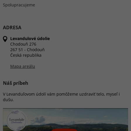
Spolupracujeme
ADRESA
Levandulové údolie
Chodouň 276
267 51 - Chodouň
Česká republika
Mapa areálu
Náš príbeh
V Levanduľovom údolí vám pomôžeme uzdraviť telo, myseľ i
dušu.