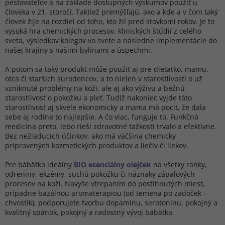
pestovateľov a na základe dostupných výskumov použiť u
človeka v 21. storočí. Taktiež premýšľajú, ako a kde a v čom taký
človek žije na rozdiel od toho, kto žil pred stovkami rokov. Je to
vysoká hra chemických procesov, klinických štúdií z celého
sveta, výsledkov kolegov vo svete a následne implementácie do
našej krajiny s našimi bylinami a úspechmi.
A potom sa taký produkt môže použiť aj pre dieťatko, mamu,
otca či starších súrodencov, a to nielen v starostlivosti o už
vzniknuté problémy na koži, ale aj ako výživu a bežnú
starostlivosť o pokožku a pleť. Tudíž nakoniec vyjde táto
starostlivosť aj skvele ekonomicky a mama má pocit, že dala
sebe aj rodine to najlepšie. A čo viac, funguje to. Funkčná
medicína preto, lebo rieši zdravotné ťažkosti trvalo a efektívne.
Bez nežiaducich účinkov, ako má väčšina chemicky
pripravených kozmetických produktov a liečiv či liekov.
Pre bábätko ideálny
BIO esenciálny olejček
na všetky ranky,
odreniny, ekzémy, suchú pokožku či náznaky zápalových
procesov na koži. Navyše vtrepaním do postihnutých miest,
prípadne bazálnou aromaterapiou (od temena po zadoček –
chvostík), podporujete tvorbu dopamínu, serotonínu, pokojný a
kvalitný spánok, pokojný a radostný vývoj bábätka.