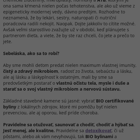
ona sama kŕmená nielen počas tehotenstva, ale ako už vieme z
epigeneticky modernej vedy, dávno predtým. Rozhodne to
neznamená, že by lekári, sestry, naturopati či nutriční
poradcovia radili nekojit. Naopak. Dojte jakkoliv to cítite možné.
Avšak veľmi starostlivo zvažujte už v období, keď plánujete s
partnerom dieťa, a viete, že by ste raz chceli, čo jete a prečo to
jete.
Sebeláska, ako sa to robí?
Aby sme mohli deťom predat nielen maximum vlastnej imunity,
čistý a zdravý mikrobiom
, radosť zo života, sebaúctu a lásku,
ale aj lásku a láskyplnosť k ostatným, mali by sme sa
predovšetkým postarať o
vlastnú očistu tela, mysle i duše a
starať sa o svoj vlastný mikrobiom a nervovú sústavu.
Základné stavebné kamene sú jasné: vybrať
BIO certifikované
byliny
z lokálnych zdrojov, ktoré mi pomôžu byť nielen
prevenciou, ale aj oporou, keď príde choroba.
Pravidelne sa otužovať, saunovať a chodiť, chodiť a hýbať sa
.
Jesť menej, ale kvalitne.
Pravidelne sa
detoxikovať
, či už
pôstami, alebo ak vám nevyhovujú, tak
BIO bylinami
a