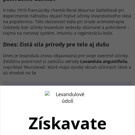
V roku 1910 francúzsky chemik René-Maurice Gattefossé pri
experimente náhodou objavil hojivé účinky levanduľového oleja
na popáleninu. Táto skúsenosť stála pri zrode aromaterapie.
Odvtedy boli účinky levandule vedecky skúmané a potvrdené –
najmä na nervový systém, imunitu a regeneráciu kože.
Dnes: čistá sila prírody pre telo aj dušu
Dnes je levanduľa znovu objavovaná pre svoje overené účinky.
Zvláštnu pozornosť si zaslúžia odrody
Lavandula angustifolia
,
napríklad ‘Munstead’, ktoré majú vysoký obsah účinných látok a
sú vhodné na še
Odkiaľ pochádza levanduľa?
Ako sa levanduľa využívala v staroveku?
Získavate
Prečo sa názov levandule spája s latinským
Používame cookies, aby sme vám spríjemnili