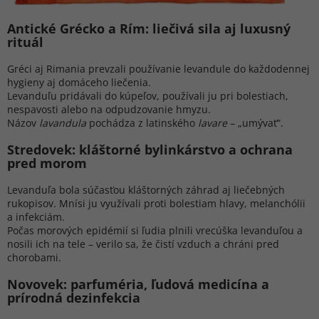
Antické Grécko a Rím: liečivá sila aj luxusný
rituál
Gréci aj Rimania prevzali používanie levandule do každodennej
hygieny aj domáceho liečenia.
Levanduľu pridávali do kúpeľov, používali ju pri bolestiach,
nespavosti alebo na odpudzovanie hmyzu.
Názov
lavandula
pochádza z latinského
lavare
– „umývať“.
Stredovek: kláštorné bylinkárstvo a ochrana
pred morom
Levanduľa bola súčasťou kláštorných záhrad aj liečebných
rukopisov. Mnísi ju využívali proti bolestiam hlavy, melanchólii
a infekciám.
Počas morových epidémií si ľudia plnili vrecúška levanduľou a
nosili ich na tele – verilo sa, že čistí vzduch a chráni pred
chorobami.
Novovek: parfuméria, ľudová medicína a
prírodná dezinfekcia