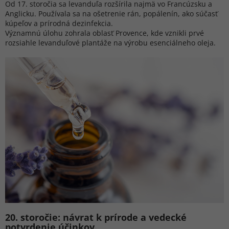
Od 17. storočia sa levanduľa rozšírila najmä vo Francúzsku a
Anglicku. Používala sa na ošetrenie rán, popálenín, ako súčasť
kúpeľov a prírodná dezinfekcia.
Významnú úlohu zohrala oblasť Provence, kde vznikli prvé
rozsiahle levanduľové plantáže na výrobu esenciálneho oleja.
20. storočie: návrat k prírode a vedecké
potvrdenie účinkov