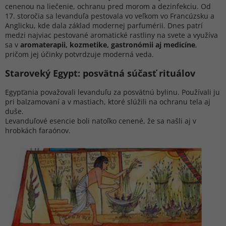
cenenou na liečenie, ochranu pred morom a dezinfekciu. Od
17. storočia sa levanduľa pestovala vo veľkom vo Francúzsku a
Anglicku, kde dala základ modernej parfumérii. Dnes patrí
medzi najviac pestované aromatické rastliny na svete a využíva
sa v
aromaterapii, kozmetike, gastronómii aj medicíne
,
pričom jej účinky potvrdzuje moderná veda.
Staroveký Egypt: posvätná súčasť rituálov
Egypťania považovali levanduľu za posvätnú bylinu. Používali ju
pri balzamovaní a v mastiach, ktoré slúžili na ochranu tela aj
duše.
Levanduľové esencie boli natoľko cenené, že sa našli aj v
hrobkách faraónov.