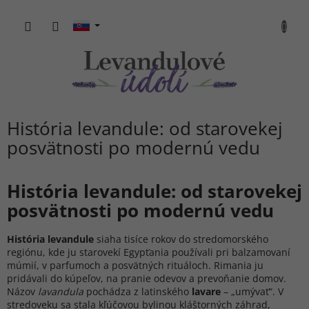
Prejsť
na
NÁKU
obsah
KOŠÍK
História levandule: od starovekej
posvätnosti po modernú vedu
História levandule: od starovekej
posvätnosti po modernú vedu
História levandule
siaha tisíce rokov do stredomorského
regiónu, kde ju starovekí Egypťania používali pri balzamovaní
múmií, v parfumoch a posvätných rituáloch. Rimania ju
pridávali do kúpeľov, na pranie odevov a prevoňanie domov.
Názov
lavandula
pochádza z latinského
lavare
– „umývať“. V
stredoveku sa stala kľúčovou bylinou kláštorných záhrad,