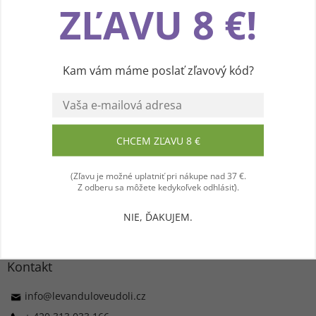
slovom „lavare“?
ZĽAVU 8 €!
pohodlnú cestu webom Levanduľového údolia.
Vďaka vašim podnetom neustále zlepšujeme
jeho funkcie, výkon a prehľadnosť. Ďakujeme a
Aké zdravotné účinky levandule potvrdzuje
prajeme vám príjemný zážitok! 💜
moderná veda?
Kam vám máme poslať zľavový kód?
Ako sa levanduľa používa dnes?
Súhlasím
CHCEM ZĽAVU 8 €
(Zľavu je možné uplatniť pri nákupe nad 37 €.
PREDCHÁDZAJÚCI ČLÁNOK
ĎALŠÍ ČLÁNOK
Z odberu sa môžete kedykoľvek odhlásiť).
NIE, ĎAKUJEM.
Z
á
p
ä
Kontakt
t
i
info
@
levanduloveudoli.cz
e