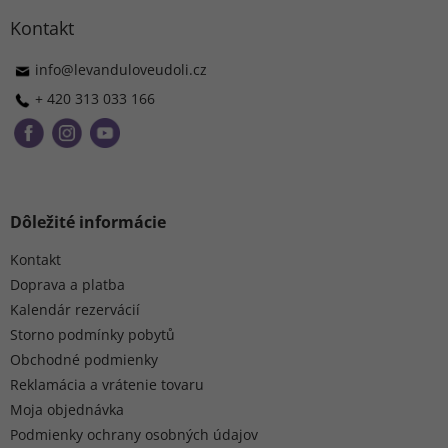
p
ä
Kontakt
t
i
info
@
levanduloveudoli.cz
e
+ 420 313 033 166
Dôležité informácie
Kontakt
Doprava a platba
Kalendár rezervácií
Storno podmínky pobytů
Obchodné podmienky
Reklamácia a vrátenie tovaru
Moja objednávka
Podmienky ochrany osobných údajov