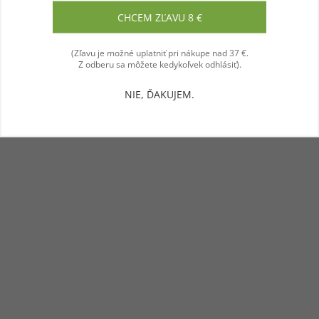
Súhlasím
CHCEM ZĽAVU 8 €
(Zľavu je možné uplatniť pri nákupe nad 37 €.
Z odberu sa môžete kedykoľvek odhlásiť).
NIE, ĎAKUJEM.