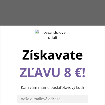
Získavate
Používame cookies, aby sme vám spríjemnili
ZĽAVU 8 €!
pohodlnú cestu webom Levanduľového údolia.
Vďaka vašim podnetom neustále zlepšujeme
jeho funkcie, výkon a prehľadnosť. Ďakujeme a
prajeme vám príjemný zážitok! 💜
Kam vám máme poslať zľavový kód?