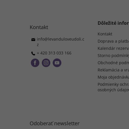
á
p
ä
t
Dôležité info
Kontakt
i
e
Kontakt
info
@
levanduloveudoli.c
Doprava a platb
z
Kalendár rezerv
+ 420 313 033 166
Storno podmínk
Obchodné podm
Reklamácia a vr
Moja objednávk
Podmienky ochr
osobných údajo
Odoberať newsletter