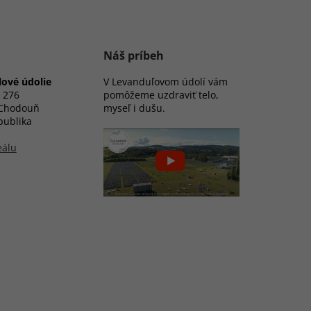
Náš príbeh
ové údolie
V Levanduľovom údolí vám
 276
pomôžeme uzdraviť telo,
 Chodouň
myseľ i dušu.
publika
eálu