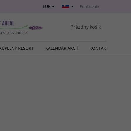
EUR
Prihlásenie
Ý AREÁL
NÁKUPNÝ
Prázdny košík
vú silu levandule!
KOŠÍK
KÚPEĽNÝ RESORT
KALENDÁR AKCIÍ
KONTAKT
O NÁ