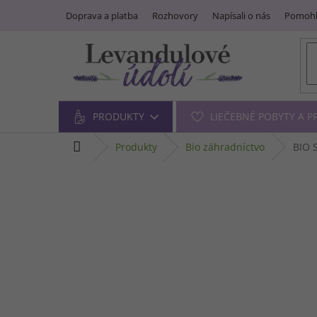
Prejsť
Doprava a platba
Rozhovory
Napísali o nás
Pomohl
na
obsah
PRODUKTY
LIEČEBNÉ POBYTY A 
domov
produkty
bio záhradníctvo
BIO S