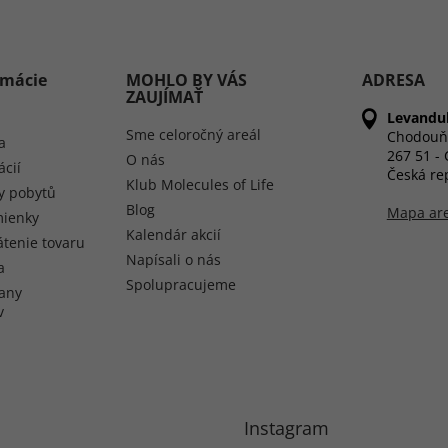
rmácie
MOHLO BY VÁS
ADRESA
ZAUJÍMAŤ
Levandul
Sme celoročný areál
Chodouň
a
267 51 -
O nás
ácií
Česká re
Klub Molecules of Life
y pobytů
Blog
Mapa ar
ienky
Kalendár akcií
átenie tovaru
Napísali o nás
a
Spolupracujeme
any
v
Instagram