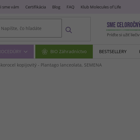
i sme vám
Certifikácia
Blog
FAQ
Klub Molecules of Life
SME CELOROČN
Príďte si užiť lieči
PROCEDÚRY
BIO Záhradníctvo
BESTSELLERY
korocel kopijovitý - Plantago lanceolata, SEMENA