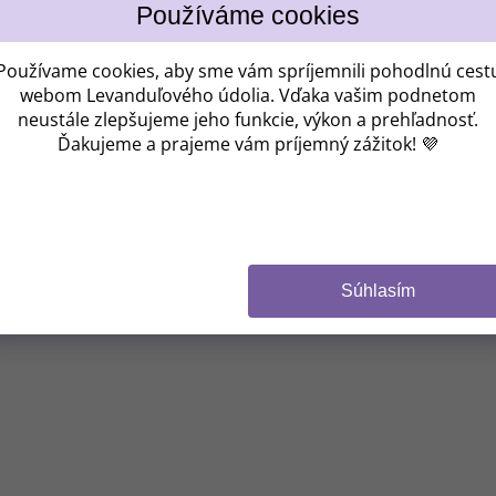
ZĽAV
Používame cookies, aby sme vám spríjemnili pohodlnú cest
webom Levanduľového údolia. Vďaka vašim podnetom
neustále zlepšujeme jeho funkcie, výkon a prehľadnosť.
Kam vám máme po
Ďakujeme a prajeme vám príjemný zážitok! 💜
CHCEM 
Súhlasím
(Zľavu je možné uplat
Z odberu sa môžete
NIE, 