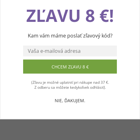
Používame cookies, aby sme vám spríjemnili
ZĽAVU 8 €!
pohodlnú cestu webom Levanduľového údolia.
Vďaka vašim podnetom neustále zlepšujeme
jeho funkcie, výkon a prehľadnosť. Ďakujeme a
prajeme vám príjemný zážitok! 💜
Kam vám máme poslať zľavový kód?
Súhlasím
CHCEM ZĽAVU 8 €
(Zľavu je možné uplatniť pri nákupe nad 37 €.
Z odberu sa môžete kedykoľvek odhlásiť).
NIE, ĎAKUJEM.