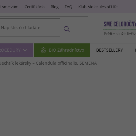
i sme vám
Certifikácia
Blog
FAQ
Klub Molecules of Life
SME CELOROČN
Príďte si užiť lieči
PROCEDÚRY
BIO Záhradníctvo
BESTSELLERY
echtík lekársky – Calendula officinalis, SEMENA