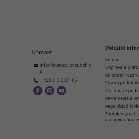
Z
á
p
ä
t
Dôležité info
Kontakt
i
e
Kontakt
info
@
levanduloveudoli.c
Doprava a platb
z
Kalendár rezerv
+ 420 313 033 166
Storno podmínk
Obchodné podm
Reklamácia a vr
Moja objednávk
Podmienky ochr
osobných údajo