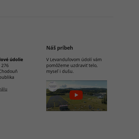
Náš príbeh
ové údolie
V Levanduľovom údolí vám
 276
pomôžeme uzdraviť telo,
 Chodouň
myseľ i dušu.
publika
eálu