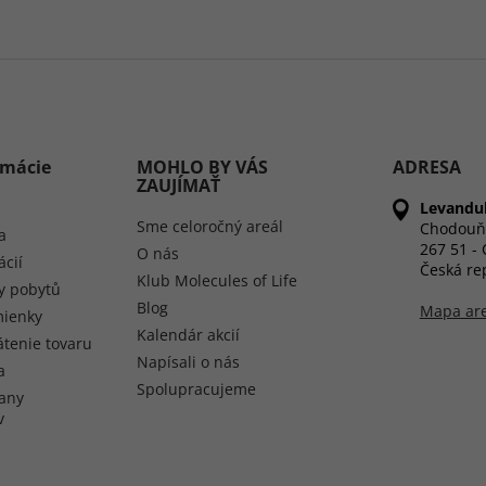
rmácie
MOHLO BY VÁS
ADRESA
ZAUJÍMAŤ
Levandul
Sme celoročný areál
Chodouň
a
267 51 -
O nás
ácií
Česká re
Klub Molecules of Life
y pobytů
Blog
Mapa ar
ienky
Kalendár akcií
átenie tovaru
Napísali o nás
a
Spolupracujeme
any
v