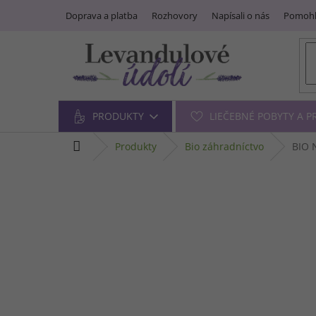
Prejsť
Doprava a platba
Rozhovory
Napísali o nás
Pomohl
na
obsah
PRODUKTY
LIEČEBNÉ POBYTY A 
domov
produkty
bio záhradníctvo
BIO N