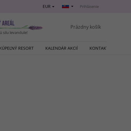
EUR
Prihlásenie
Ý AREÁL
NÁKUPNÝ
Prázdny košík
vú silu levandule!
KOŠÍK
KÚPEĽNÝ RESORT
KALENDÁR AKCIÍ
KONTAKT
O NÁ