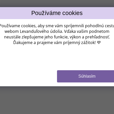
Získ
ZĽAV
Používame cookies, aby sme vám spríjemnili pohodlnú cest
webom Levanduľového údolia. Vďaka vašim podnetom
neustále zlepšujeme jeho funkcie, výkon a prehľadnosť.
Kam vám máme po
Ďakujeme a prajeme vám príjemný zážitok! 💜
CHCEM 
Súhlasím
(Zľavu je možné uplat
Z odberu sa môžete
NIE, 