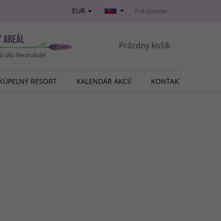
EUR
Prihlásenie
Ý AREÁL
NÁKUPNÝ
Prázdny košík
vú silu levandule!
KOŠÍK
KÚPEĽNÝ RESORT
KALENDÁR AKCIÍ
KONTAKT
O NÁ