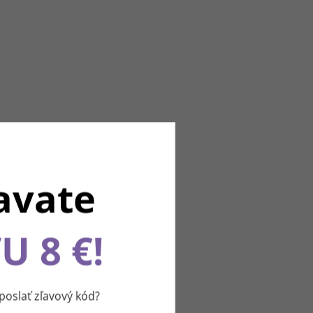
avate
U 8 €!
u
slať zľavový kód?