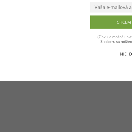
CHCEM 
Súhlasím
(Zľavu je možné uplat
Z odberu sa môžete
NIE, 