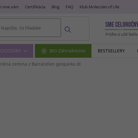
i sme vám
Certifikácia
Blog
FAQ
Klub Molecules of Life
SME CELOROČN
Príďte si užiť lieči
PROCEDÚRY
BIO Záhradníctvo
BESTSELLERY
rálna zemina z Barrandien geoparku
8l