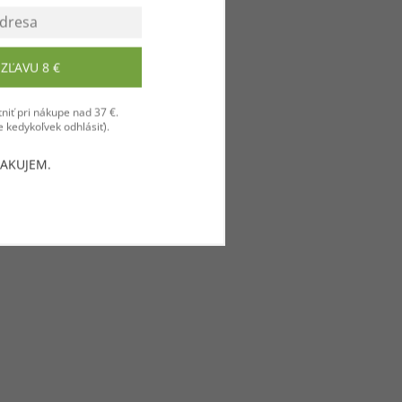
ZĽAVU 8 €
niť pri nákupe nad 37 €.
 kedykoľvek odhlásiť).
ĎAKUJEM.