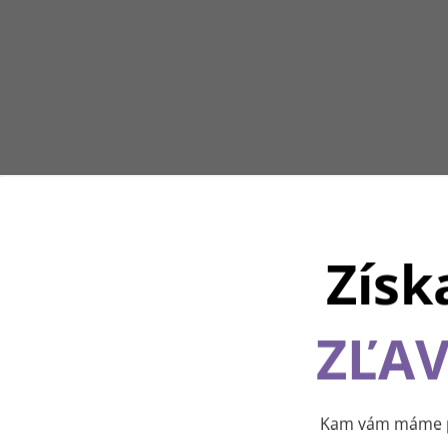
Získ
ZĽAV
Používame cookies, aby sme vám spríjemnili pohodlnú cest
webom Levanduľového údolia. Vďaka vašim podnetom
neustále zlepšujeme jeho funkcie, výkon a prehľadnosť.
Ďakujeme a prajeme vám príjemný zážitok! 💜
Kam vám máme po