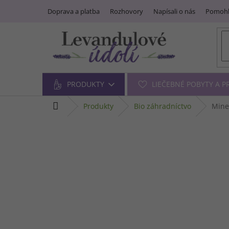
Prejsť
Doprava a platba
Rozhovory
Napísali o nás
Pomohl
na
obsah
PRODUKTY
LIEČEBNÉ POBYTY A 
domov
produkty
bio záhradníctvo
Mine