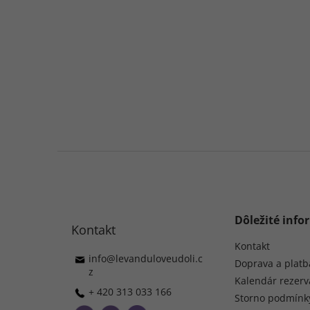
Z
á
p
ä
t
Dôležité info
Kontakt
i
e
Kontakt
info
@
levanduloveudoli.c
Doprava a platb
z
Kalendár rezerv
+ 420 313 033 166
Storno podmínk