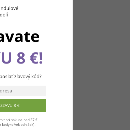
avate
U 8 €!
u
slať zľavový kód?
ZĽAVU 8 €
niť pri nákupe nad 37 €.
 kedykoľvek odhlásiť).