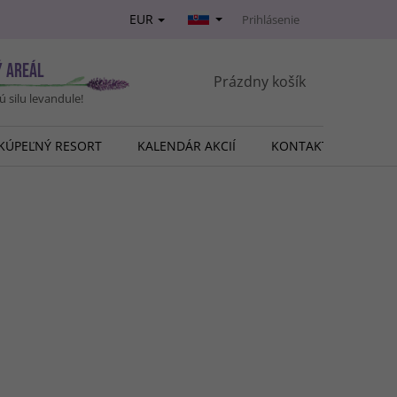
EUR
Prihlásenie
Ý AREÁL
NÁKUPNÝ
Prázdny košík
vú silu levandule!
KOŠÍK
KÚPEĽNÝ RESORT
KALENDÁR AKCIÍ
KONTAKT
O NÁ