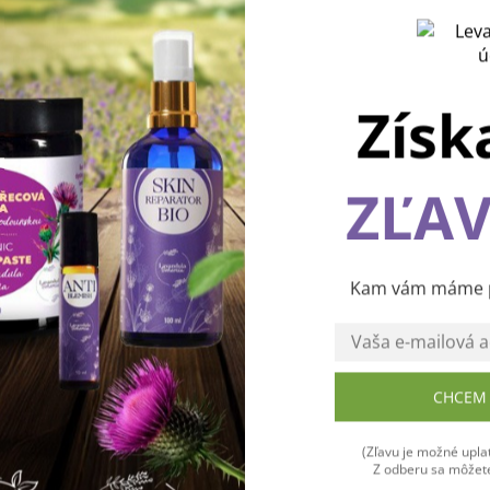
Získ
ZĽAV
Používame cookies, aby sme vám spríjemnili pohodlnú cest
webom Levanduľového údolia. Vďaka vašim podnetom
neustále zlepšujeme jeho funkcie, výkon a prehľadnosť.
Ďakujeme a prajeme vám príjemný zážitok! 💜
Kam vám máme po
CHCEM 
Súhlasím
(Zľavu je možné uplat
Z odberu sa môžete