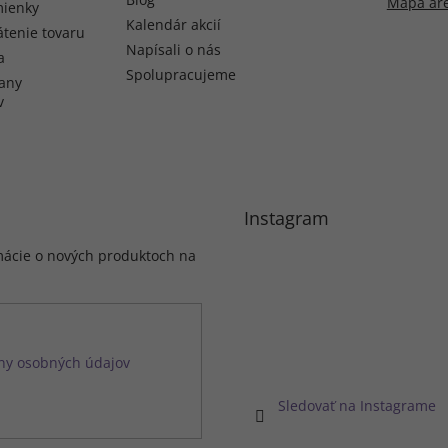
Mapa ar
ienky
Kalendár akcií
átenie tovaru
Napísali o nás
a
Spolupracujeme
any
v
Instagram
mácie o nových produktoch na
ny osobných údajov
Sledovať na Instagrame