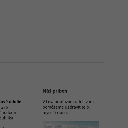
Náš príbeh
ové údolie
V Levanduľovom údolí vám
 276
pomôžeme uzdraviť telo,
 Chodouň
myseľ i dušu.
publika