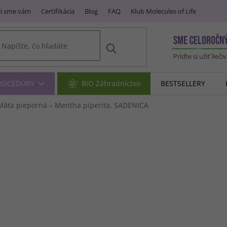
i sme vám
Certifikácia
Blog
FAQ
Klub Molecules of Life
SME CELOROČN
Príďte si užiť lieči
PROCEDÚRY
BIO Záhradníctvo
BESTSELLERY
Mäta pieporná – Mentha piperita, SADENICA