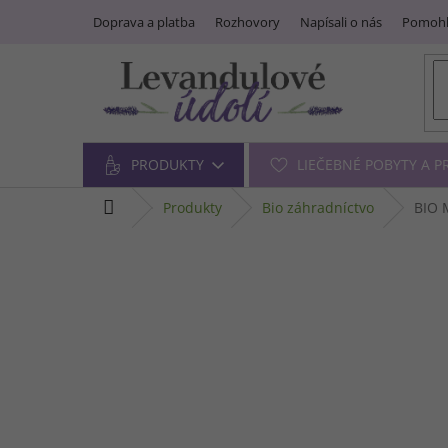
Prejsť
Doprava a platba
Rozhovory
Napísali o nás
Pomohl
na
obsah
PRODUKTY
LIEČEBNÉ POBYTY A 
domov
produkty
bio záhradníctvo
BIO 