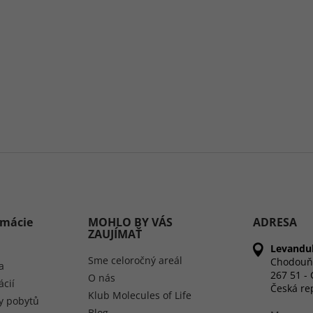
rmácie
MOHLO BY VÁS
ADRESA
ZAUJÍMAŤ
Levandul
Sme celoročný areál
Chodouň
a
267 51 -
O nás
ácií
Česká re
Klub Molecules of Life
y pobytů
Blog