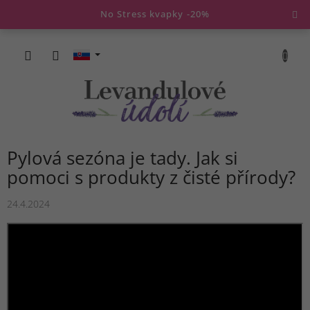
Prejsť
No Stress kvapky -20%
na
obsah
NÁKU
KOŠÍK
Pylová sezóna je tady. Jak si
pomoci s produkty z čisté přírody?
24.4.2024