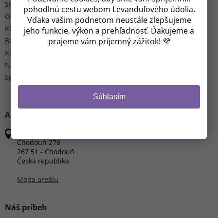
Sme celoročný areál
pohodlnú cestu webom Levanduľového údolia.
O nás
Vďaka vašim podnetom neustále zlepšujeme
Klub Molecules of Life
jeho funkcie, výkon a prehľadnosť. Ďakujeme a
prajeme vám príjemný zážitok! 💜
Blog
Kalendár akcií
Napísali o nás
Spolupracujeme
Súhlasím
ADRESA
Levandulové údolie
Chodouň 276
267 51 - Chodouň
Česká republika
Mapa areálu
Náš príbeh