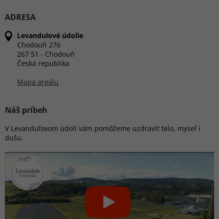
ADRESA
Levandulové údolie
Chodouň 276
267 51 - Chodouň
Česká republika
Mapa areálu
Náš príbeh
V Levanduľovom údolí vám pomôžeme uzdraviť telo, myseľ i
dušu.