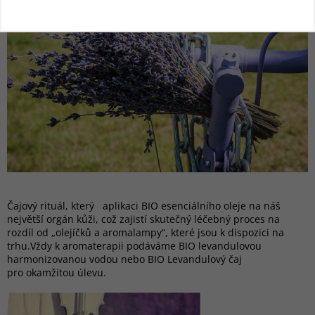
Čajový rituál, který aplikaci BIO esenciálního oleje na náš
největší orgán kůži, což zajistí skutečný léčebný proces na
rozdíl od „olejíčků a aromalampy“, které jsou k dispozici na
trhu.Vždy k aromaterapii podáváme BIO levandulovou
harmonizovanou vodou nebo BIO Levandulový čaj
pro okamžitou úlevu.