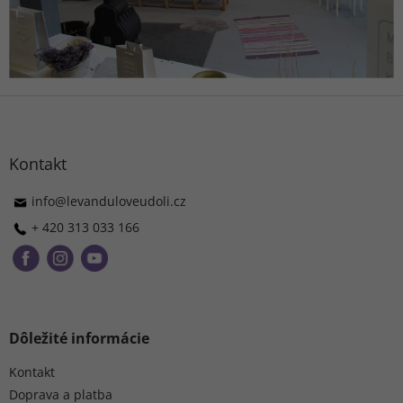
Z
á
p
ä
Kontakt
t
i
info
@
levanduloveudoli.cz
e
+ 420 313 033 166
Dôležité informácie
Kontakt
Doprava a platba