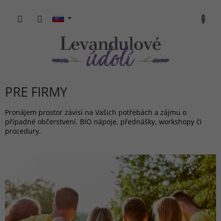
Prejsť
na
NÁKU
obsah
KOŠÍK
PRE FIRMY
Pronájem prostor závisí na Vašich potřebách a zájmu o
případné občerstvení. BIO nápoje, přednášky, workshopy či
procedury.