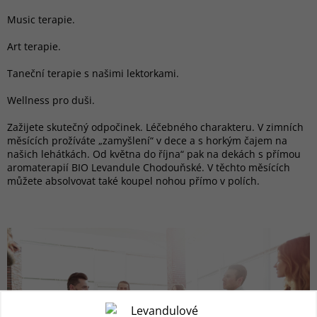
Music terapie.
Art terapie.
Taneční terapie s našimi lektorkami.
Wellness pro duši.
Zažijete skutečný odpočinek. Léčebného charakteru. V zimních
měsících prožíváte „zamyšlení“ v dece a s horkým čajem na
našich lehátkách. Od května do října“ pak na dekách s přímou
aromaterapií BIO Levandule Chodouňské. V těchto měsících
můžete absolvovat také koupel nohou přímo v polích.