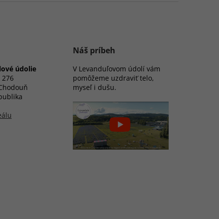
Náš príbeh
ové údolie
V Levanduľovom údolí vám
 276
pomôžeme uzdraviť telo,
 Chodouň
myseľ i dušu.
publika
eálu