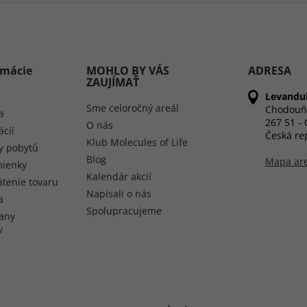
rmácie
MOHLO BY VÁS
ADRESA
ZAUJÍMAŤ
Levandul
Sme celoročný areál
Chodouň
a
267 51 -
O nás
ácií
Česká re
Klub Molecules of Life
y pobytů
Blog
Mapa ar
ienky
Kalendár akcií
átenie tovaru
Napísali o nás
a
Spolupracujeme
any
v