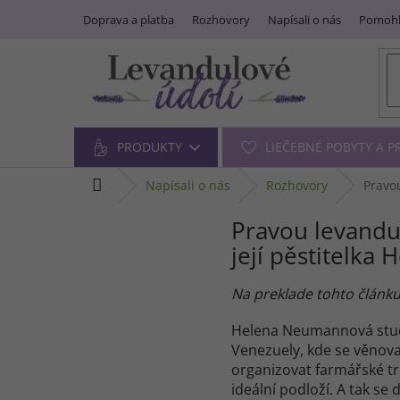
Prejsť
Doprava a platba
Rozhovory
Napísali o nás
Pomohl
na
obsah
PRODUKTY
LIEČEBNÉ POBYTY A 
domov
napísali o nás
rozhovory
Pravo
Pravou levandu
její pěstitelk
Na preklade tohto článk
Helena Neumannová studov
Venezuely, kde se věnov
organizovat farmářské trh
ideální podloží. A tak s