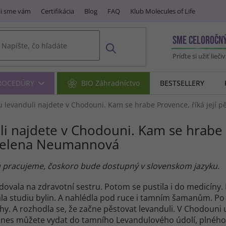
i sme vám
Certifikácia
Blog
FAQ
Klub Molecules of Life
SME CELOROČN
Príďte si užiť lieči
PROCEDÚRY
BIO Záhradníctvo
BESTSELLERY
u levanduli najdete v Chodouni. Kam se hrabe Provence, říká její 
li najdete v Chodouni. Kam se hrabe 
a Helena Neumannová
u pracujeme, čoskoro bude dostupný v slovenskom jazyku.
ala na zdravotní sestru. Potom se pustila i do medicíny. 
ala studiu bylin. A nahlédla pod ruce i tamním šamanům. P
y. A rozhodla se, že začne pěstovat levanduli. V Chodouni u
e dnes můžete vydat do tamního Levandulového údolí, plného