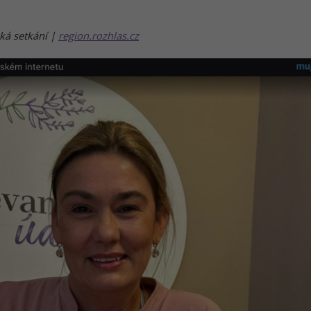
ká setkání |
region.rozhlas.cz