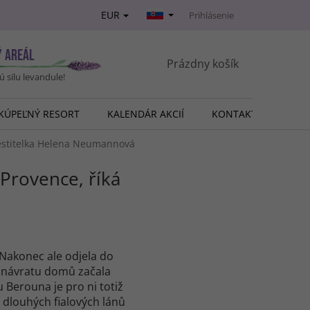
EUR
Prihlásenie
Ý AREÁL
NÁKUPNÝ
Prázdny košík
vú silu levandule!
KOŠÍK
KÚPEĽNÝ RESORT
KALENDÁR AKCIÍ
KONTAKT
O NÁ
pěstitelka Helena Neumannová
Provence, říká
Nakonec ale odjela do
o návratu domů začala
 Berouna je pro ni totiž
 dlouhých fialových lánů