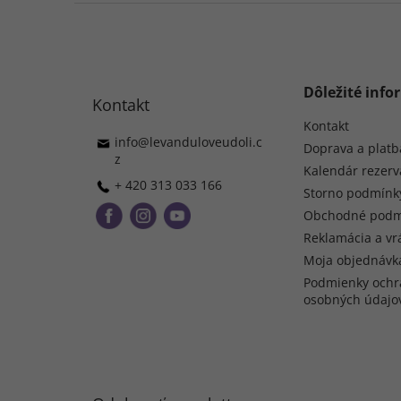
Z
á
p
ä
t
Dôležité info
Kontakt
i
e
Kontakt
info
@
levanduloveudoli.c
Doprava a platb
z
Kalendár rezerv
+ 420 313 033 166
Storno podmínk
Obchodné podm
Reklamácia a vr
Moja objednávk
Podmienky ochr
osobných údajo