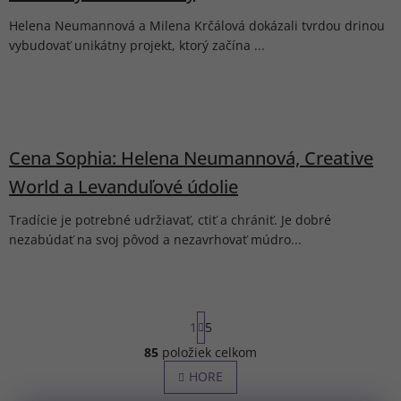
Helena Neumannová a Milena Krčálová dokázali tvrdou drinou
vybudovať unikátny projekt, ktorý začína ...
Cena Sophia: Helena Neumannová, Creative
World a Levanduľové údolie
Tradície je potrebné udržiavať, ctiť a chrániť. Je dobré
nezabúdať na svoj pôvod a nezavrhovať múdro...
S
1
5
t
r
85
položiek celkom
O
á
v
HORE
n
l
k