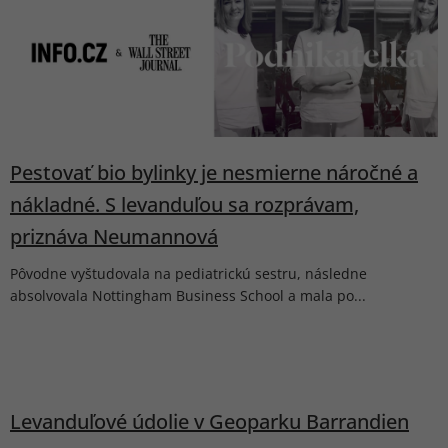
p
i
s
č
l
á
n
k
Pestovať bio bylinky je nesmierne náročné a
o
nákladné. S levanduľou sa rozprávam,
v
priznáva Neumannová
Pôvodne vyštudovala na pediatrickú sestru, následne
absolvovala Nottingham Business School a mala po...
Levanduľové údolie v Geoparku Barrandien