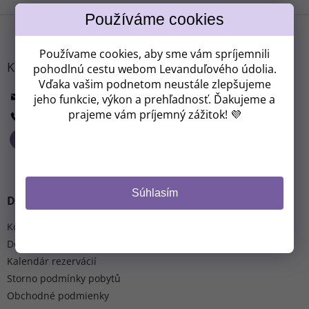
o
á
v
Z
d
a
a
á
n
c
p
i
Používame cookies, aby sme vám spríjemnili
i
ä
e
Kontakt
pohodlnú cestu webom Levanduľového údolia.
e
t
Vďaka vašim podnetom neustále zlepšujeme
p
i
info
@
levanduloveudoli.cz
r
jeho funkcie, výkon a prehľadnosť. Ďakujeme a
e
v
prajeme vám príjemný zážitok! 💜
+ 420 313 033 166
k
y
v
ý
p
i
Súhlasím
Dôležité informácie
s
u
Kontakt
Doprava a platba
Kalendár rezervácií
Storno podmínky pobytů
Obchodné podmienky