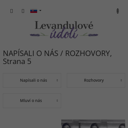
Prejsť
na
NÁKU
obsah
KOŠÍK
NAPÍSALI O NÁS / ROZHOVORY
,
Strana 5
Napísali o nás
Rozhovory
Mluví o nás
V
ý