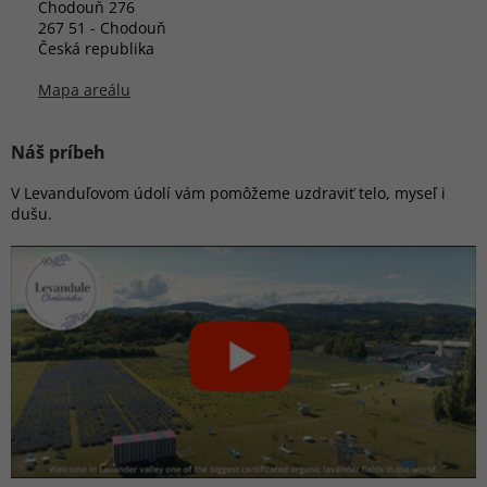
Chodouň 276
267 51 - Chodouň
Česká republika
Mapa areálu
Náš príbeh
V Levanduľovom údolí vám pomôžeme uzdraviť telo, myseľ i
dušu.