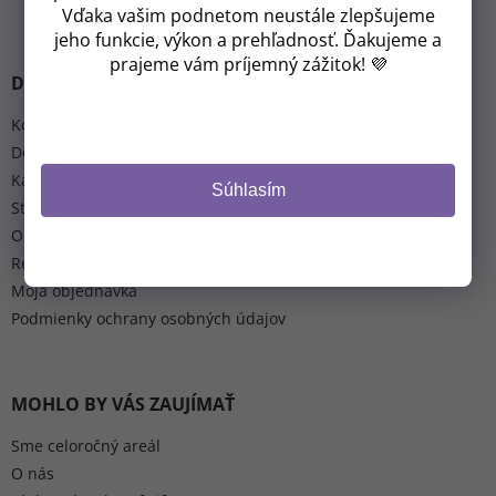
Vďaka vašim podnetom neustále zlepšujeme
jeho funkcie, výkon a prehľadnosť. Ďakujeme a
prajeme vám príjemný zážitok! 💜
Dôležité informácie
Kontakt
Doprava a platba
Kalendár rezervácií
Súhlasím
Storno podmínky pobytů
Obchodné podmienky
Reklamácia a vrátenie tovaru
Moja objednávka
Podmienky ochrany osobných údajov
MOHLO BY VÁS ZAUJÍMAŤ
Sme celoročný areál
O nás