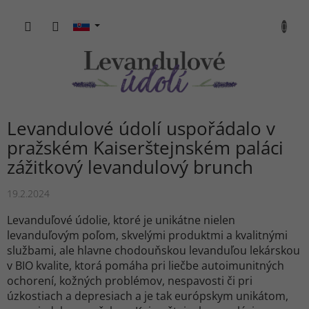
Prejsť
na
NÁKU
obsah
KOŠÍK
Levandulové údolí uspořádalo v
pražském Kaiserštejnském paláci
zážitkový levandulový brunch
19.2.2024
Levanduľové údolie, ktoré je unikátne nielen
levanduľovým poľom, skvelými produktmi a kvalitnými
službami, ale hlavne chodouňskou levanduľou lekárskou
v BIO kvalite, ktorá pomáha pri liečbe autoimunitných
ochorení, kožných problémov, nespavosti či pri
úzkostiach a depresiach a je tak európskym unikátom,