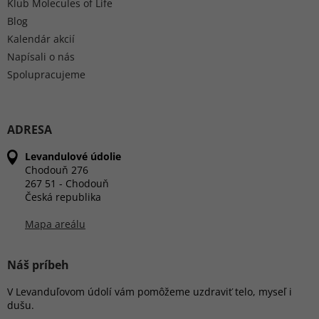
Klub Molecules of Life
Blog
Kalendár akcií
Napísali o nás
Spolupracujeme
ADRESA
Levandulové údolie
Chodouň 276
267 51 - Chodouň
Česká republika
Mapa areálu
Náš príbeh
V Levanduľovom údolí vám pomôžeme uzdraviť telo, myseľ i
dušu.