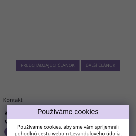
PREDCHÁDZAJÚCI ČLÁNOK
ĎALŠÍ ČLÁNOK
Z
á
p
ä
Kontakt
t
i
info
@
levanduloveudoli.cz
e
+ 420 313 033 166
Používame cookies, aby sme vám spríjemnili
pohodlnú cestu webom Levanduľového údolia.