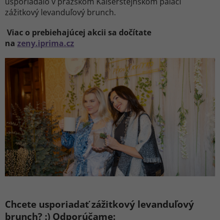
usporiadalo v pražskom Kaiserštejnskom paláci
zážitkový levanduľový brunch.
Viac o prebiehajúcej akcii sa dočítate
na
zeny.iprima.cz
Chcete usporiadať zážitkový levanduľový
brunch? :) Odporúčame: