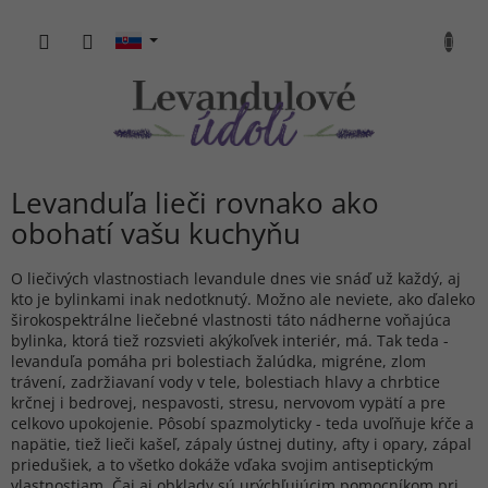
Prejsť
na
NÁKU
obsah
KOŠÍK
Levanduľa lieči rovnako ako
obohatí vašu kuchyňu
O liečivých vlastnostiach levandule dnes vie snáď už každý, aj
kto je bylinkami inak nedotknutý. Možno ale neviete, ako ďaleko
širokospektrálne liečebné vlastnosti táto nádherne voňajúca
bylinka, ktorá tiež rozsvieti akýkoľvek interiér, má. Tak teda -
levanduľa pomáha pri bolestiach žalúdka, migréne, zlom
trávení, zadržiavaní vody v tele, bolestiach hlavy a chrbtice
krčnej i bedrovej, nespavosti, stresu, nervovom vypätí a pre
celkovo upokojenie. Pôsobí spazmolyticky - teda uvoľňuje kŕče a
napätie, tiež lieči kašeľ, zápaly ústnej dutiny, afty i opary, zápal
priedušiek, a to všetko dokáže vďaka svojim antiseptickým
vlastnostiam. Čaj aj obklady sú urýchľujúcim pomocníkom pri