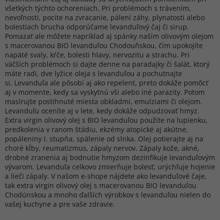
všetkých týchto ochoreniach. Pri problémoch s trávením,
nevoľnosti, pocite na zvracanie, pálení záhy, plynatosti alebo
bolestiach brucha odporúčame levanduľový čaj či sirup.
Pomazať ale môžete napríklad aj spánky naším olivovým olejom
s macerovanou BIO levanduľou Chodouňskou, čím upokojíte
napäté svaly, kŕče, bolesti hlavy, nervozitu a strachu. Pri
väčších problémoch si dajte denne na paradajky či šalát, ktorý
máte radi, dve lyžice oleja s levanduľou a pochutnajte
si. Levanduľa ale pôsobí aj ako repelent, preto dokáže pomôcť
aj v momente, kedy sa vyskytnú vši alebo iné parazity. Potom
masírujte postihnuté miesta obkladmi, emulziami či olejom.
Levanduľu oceníte aj v lete, kedy dokáže odpudzovať hmyz.
Extra virgin olivový olej s BIO levanduľou použite na lupienku,
predkolenia v ranom štádiu, ekzémy atopické aj akútne,
popáleniny I. stupňa, spálenie od slnka. Olej potierajte aj na
choré kĺby, reumatizmus, zápaly nervov. Zápaly kože, akné,
drobné zranenia aj bodnutie hmyzom dezinfikuje levanduľovým
vývarom. Levanduľa celkovo zmierňuje bolesť, urýchľuje hojenie
a lieči zápaly. V našom e-shope nájdete ako levanduľové čaje,
tak extra virgin olivový olej s macerovanou BIO levanduľou
Chodúnskou a mnoho ďalších výrobkov s levanduľou nielen do
vašej kuchyne a pre vaše zdravie.