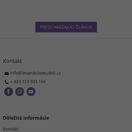
PREDCHÁDZAJÚCI ČLÁNOK
Z
á
p
ä
Kontakt
t
i
info
@
levanduloveudoli.cz
e
+ 420 313 033 166
Dôležité informácie
Kontakt