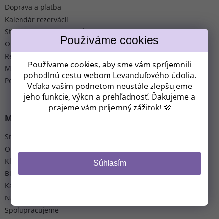
Doprava a platba
Kalendár rezervácií
Storno podmínky pobytů
Obchodné podmienky
Reklamácia a vrátenie tovaru
Používame cookies, aby sme vám spríjemnili
Moja objednávka
pohodlnú cestu webom Levanduľového údolia.
Podmienky ochrany osobných údajov
Vďaka vašim podnetom neustále zlepšujeme
jeho funkcie, výkon a prehľadnosť. Ďakujeme a
prajeme vám príjemný zážitok! 💜
MOHLO BY VÁS ZAUJÍMAŤ
Sme celoročný areál
O nás
Klub Molecules of Life
Súhlasím
Blog
Kalendár akcií
Napísali o nás
Spolupracujeme