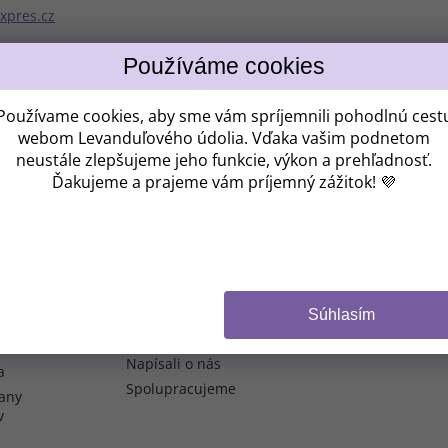
xpres.cz
Používame cookies, aby sme vám spríjemnili pohodlnú cest
webom Levanduľového údolia. Vďaka vašim podnetom
neustále zlepšujeme jeho funkcie, výkon a prehľadnosť.
Ďakujeme a prajeme vám príjemný zážitok! 💜
rmácie
MOHLO BY VÁS
ADRESA
ZAUJÍMAŤ
Levandul
Sme celoročný areál
Chodouň
a
267 51 -
O nás
ácií
Česká re
Klub Molecules of Life
y pobytů
Blog
Súhlasím
Mapa ar
ienky
Kalendár akcií
átenie tovaru
Napísali o nás
a
Spolupracujeme
any
v