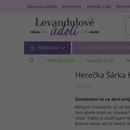
Prejsť
Doprava a platba
Rozhovory
Napísali o nás
Pomohl
na
obsah
PRODUKTY
LIEČEBNÉ POBYTY A 
domov
napísali o nás
napísali o nás
He
Herečka Šárka 
4.4.2024
Stretávame sa na akcii pro
Milujem levanduľu už od det
tam všade viseli po stánkoch
silice. Takže ja zbožňujem l
krásne vonia, ale je skvelá 