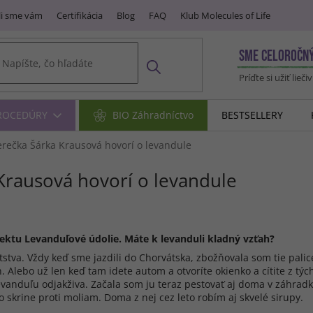
i sme vám
Certifikácia
Blog
FAQ
Klub Molecules of Life
SME CELOROČN
Príďte si užiť lieči
PROCEDÚRY
BIO Záhradníctvo
BESTSELLERY
rečka Šárka Krausová hovorí o levandule
Krausová hovorí o levandule
jektu Levanduľové údolie. Máte k levanduli kladný vzťah?
stva. Vždy keď sme jazdili do Chorvátska, zbožňovala som tie palic
. Alebo už len keď tam idete autom a otvoríte okienko a cítite z týc
evanduľu odjakživa. Začala som ju teraz pestovať aj doma v záhradke
do skrine proti moliam. Doma z nej cez leto robím aj skvelé sirupy.