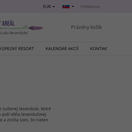
EUR
Prihlásenie
Ý AREÁL
NÁKUPNÝ
Prázdny košík
vú silu levandule!
KOŠÍK
KÚPEĽNÝ RESORT
KALENDÁR AKCIÍ
KONTAKT
O NÁ
e sušenej levandule, ktoré
h polí vôňa levanduľovej
 a zistila som, že nielen