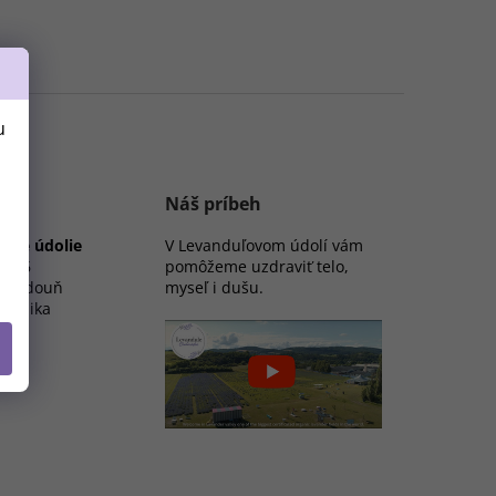
u
Náš príbeh
ové údolie
V Levanduľovom údolí vám
 276
pomôžeme uzdraviť telo,
 Chodouň
myseľ i dušu.
publika
eálu