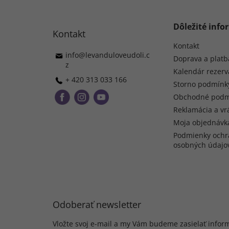
p
ä
t
Dôležité info
Kontakt
i
e
Kontakt
info
@
levanduloveudoli.c
Doprava a platb
z
Kalendár rezerv
+ 420 313 033 166
Storno podmínk
Obchodné podm
Reklamácia a vr
Moja objednávk
Podmienky ochr
osobných údajo
Odoberať newsletter
Vložte svoj e-mail a my Vám budeme zasielať infor