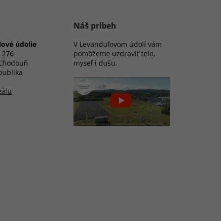
Náš príbeh
ové údolie
V Levanduľovom údolí vám
 276
pomôžeme uzdraviť telo,
 Chodouň
myseľ i dušu.
publika
eálu