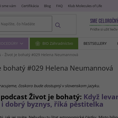
i sme vám
Certifikácia
Blog
FAQ
Klub Molecules of Life
SME CELOROČN
Príďte si užiť lieči
PROCEDÚRY
BIO Záhradníctvo
BESTSELLERY
s - Život je bohatý #029 Helena Neumannová
 je bohatý #029 Helena Neumannová
pracujeme, čoskoro bude dostupný v slovenskom jazyku.
 podcast Život je bohatý:
Když levan
 i dobrý byznys, říká pěstitelka
ý, jak jej znáte. Nebudou tu lítat astronomické částky. Místo bi