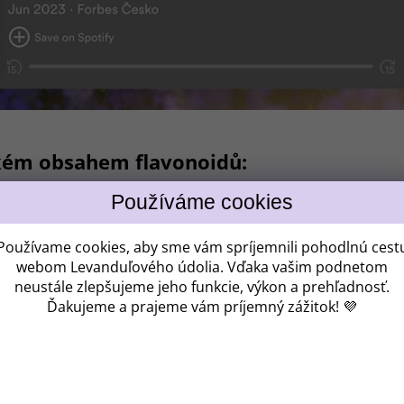
Získ
kém obsahem flavonoidů:
ZĽAV
Používame cookies, aby sme vám spríjemnili pohodlnú cest
webom Levanduľového údolia. Vďaka vašim podnetom
neustále zlepšujeme jeho funkcie, výkon a prehľadnosť.
Kam vám máme po
Ďakujeme a prajeme vám príjemný zážitok! 💜
CHCEM 