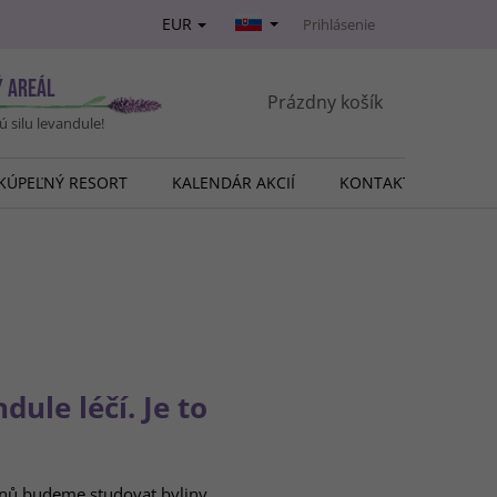
EUR
Prihlásenie
Ý AREÁL
NÁKUPNÝ
Prázdny košík
vú silu levandule!
KOŠÍK
KÚPEĽNÝ RESORT
KALENDÁR AKCIÍ
KONTAKT
O NÁ
dule léčí. Je to
lionů budeme studovat byliny