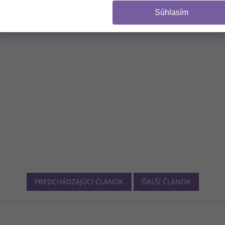
Súhlasím
(Zľavu je možné uplat
Z odberu sa môžete
NIE, 
PREDCHÁDZAJÚCI ČLÁNOK
ĎALŠÍ ČLÁNOK