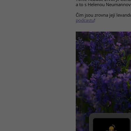
a to s Helenou Neumannovo
Čím jsou zrovna její levandu
podcastu
!