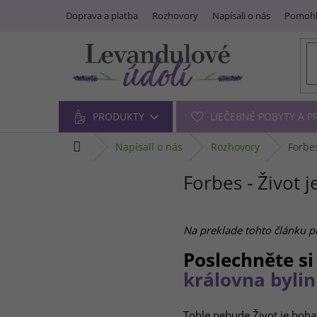
Prejsť
Doprava a platba
Rozhovory
Napísali o nás
Pomohl
na
obsah
PRODUKTY
LIEČEBNÉ POBYTY A 
domov
napísali o nás
rozhovory
Forbe
Forbes - Život
Na preklade tohto článku 
Poslechněte si
královna bylin
Tohle nebude Život je bohat