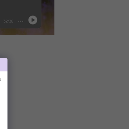
avate
U 8 €!
u
slať zľavový kód?
ZĽAVU 8 €