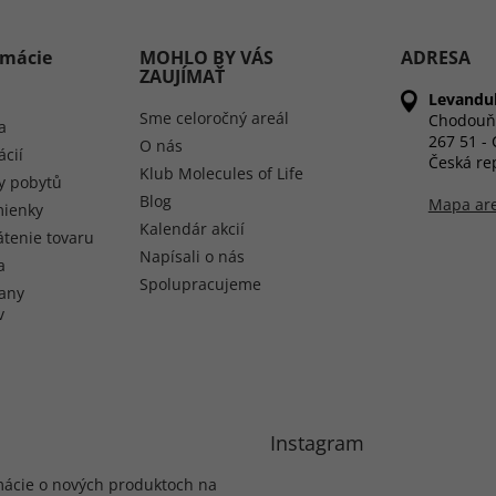
rmácie
MOHLO BY VÁS
ADRESA
ZAUJÍMAŤ
Levandul
Sme celoročný areál
Chodouň
a
267 51 -
O nás
ácií
Česká re
Klub Molecules of Life
y pobytů
Blog
Mapa ar
ienky
Kalendár akcií
átenie tovaru
Napísali o nás
a
Spolupracujeme
any
v
Instagram
mácie o nových produktoch na