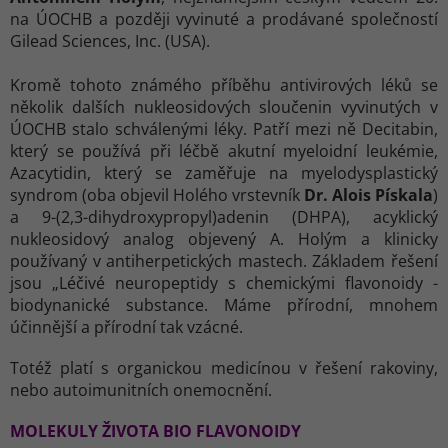
na ÚOCHB a později vyvinuté a prodávané společností
Gilead Sciences, Inc. (USA).
Kromě tohoto známého příběhu antivirových léků se
několik dalších nukleosidových sloučenin vyvinutých v
ÚOCHB stalo schválenými léky. Patří mezi ně Decitabin,
který se používá při léčbě akutní myeloidní leukémie,
Azacytidin, který se zaměřuje na myelodysplastický
syndrom (oba objevil Holého vrstevník
Dr. Alois Pískala
)
a 9-(2,3-dihydroxypropyl)adenin (DHPA), acyklický
nukleosidový analog objevený A. Holým a klinicky
používaný v antiherpetických mastech. Základem řešení
jsou „Léčivé neuropeptidy s chemickými flavonoidy -
biodynanické substance. Máme přírodní, mnohem
účinnější a přírodní tak vzácné.
Totéž platí s organickou medicínou v řešení rakoviny,
nebo autoimunitních onemocnění.
MOLEKULY ŽIVOTA BIO FLAVONOIDY