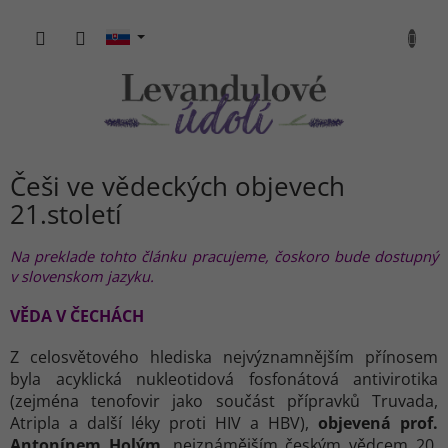
Prejsť
na
NÁKU
obsah
KOŠÍK
Češi ve vědeckých objevech
21.století
Na preklade tohto článku pracujeme, čoskoro bude dostupný
v slovenskom jazyku.
VĚDA V ČECHÁCH
Z celosvětového hlediska nejvýznamnějším přínosem
byla acyklická nukleotidová fosfonátová antivirotika
(zejména tenofovir jako součást přípravků Truvada,
Atripla a další léky proti HIV a HBV),
objevená prof.
Antonínem Holým
, nejznámějším českým vědcem 20.