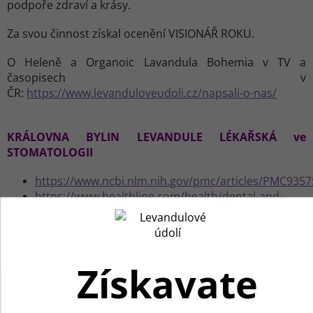
podpoře zdraví a krásy.
Za svou činnost získal ocenění VISIONÁŘ ROKU.
O Heleně a Organoic Lavandula Bohemia v TV a
časopisech v
ČR:
https://www.levanduloveudoli.cz/napsali-o-nas/
KRÁLOVNA BYLIN LEVANDULE LÉKAŘSKÁ ve
STOMATOLOGII
https://www.ncbi.nlm.nih.gov/pmc/articles/PMC9357
https://www.healthline.com/health/dental-and-
oral-health/essential-oils-for-toothache
Výzkum alžírské levandule v léčbě rakoviny a
imunitních onemocnění bez vedlejších účinků
pokračuje s vynikajícími výsledky
Získavate
Prokázané účinky LevandulaAngustifolia v léčbě
rakoviny prostaty – klinická studie dokončena
Vhodný extrakt levandule Angustifolia inhibuje
Používame cookies, aby sme vám spríjemnili