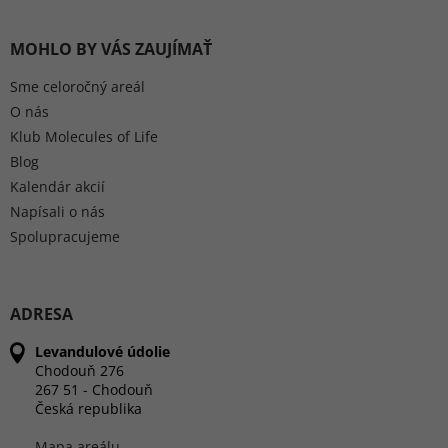
MOHLO BY VÁS ZAUJÍMAŤ
Sme celoročný areál
O nás
Klub Molecules of Life
Blog
Kalendár akcií
Napísali o nás
Spolupracujeme
ADRESA
Levandulové údolie
Chodouň 276
267 51 - Chodouň
Česká republika
Mapa areálu