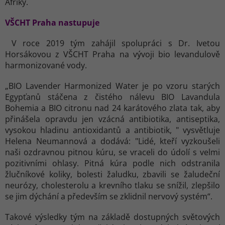
Afriky.
VŠCHT Praha nastupuje
V roce 2019 tým zahájil spolupráci s Dr. Ivetou
Horsákovou z VŠCHT Praha na vývoji bio levandulově
harmonizované vody.
„BIO Lavender Harmonized Water je po vzoru starých
Egypťanů stáčena z čistého nálevu BIO Lavandula
Bohemia a BIO citronu nad 24 karátového zlata tak, aby
přinášela opravdu jen vzácná antibiotika, antiseptika,
vysokou hladinu antioxidantů a antibiotik, " vysvětluje
Helena Neumannová a dodává: "Lidé, kteří vyzkoušeli
naši ozdravnou pitnou kúru, se vraceli do údolí s velmi
pozitivními ohlasy. Pitná kúra podle nich odstranila
žlučníkové koliky, bolesti žaludku, zbavili se žaludeční
neurózy, cholesterolu a krevního tlaku se snížil, zlepšilo
se jim dýchání a především se zklidnil nervový systém“.
Takové výsledky tým na základě dostupných světových