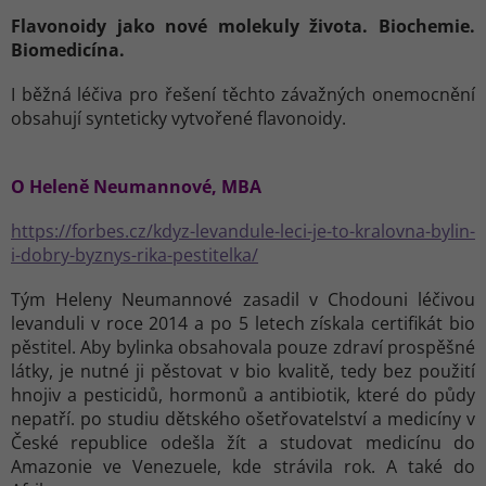
Flavonoidy jako nové molekuly života. Biochemie.
Biomedicína.
I běžná léčiva pro řešení těchto závažných onemocnění
obsahují synteticky vytvořené flavonoidy.
O Heleně Neumannové, MBA
https://forbes.cz/kdyz-levandule-leci-je-to-kralovna-bylin-
i-dobry-byznys-rika-pestitelka/
Tým Heleny Neumannové zasadil v Chodouni léčivou
levanduli v roce 2014 a po 5 letech získala certifikát bio
pěstitel. Aby bylinka obsahovala pouze zdraví prospěšné
látky, je nutné ji pěstovat v bio kvalitě, tedy bez použití
hnojiv a pesticidů, hormonů a antibiotik, které do půdy
nepatří. po studiu dětského ošetřovatelství a medicíny v
České republice odešla žít a studovat medicínu do
Amazonie ve Venezuele, kde strávila rok. A také do