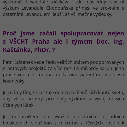
výzkumů Levandule očekával, ale následný vlastní
výzkum Levandule Chodouňské přinesl ve srovnání s
ostatními Levandulemi lepší, až výjimečné výsledky.
Proč jsme začali spolupracovat nejen
s VŠCHT Praha ale i týmem Doc. Ing.
Kaštánka, PhDr. ?
Petr Kaštánek vede řadu velkých státem podporovaných
grantových projektů za více než 1,5 miliardy korun. Jeho
práce vedla k mnoha unikátním patentům v oblasti
kosmetiky.
Je známý tím, že cestuje do nejvzdálenějších koutů světa,
aby získal vzorky pro svůj výzkum a vývoj nových
účinných látek.
Je odborníkem na využití unikátních přírodních
bioaktivních sloučenin z mikrořas a léčivých rostlin k