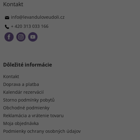
ä
Kontakt
t
i
info
@
levanduloveudoli.cz
e
+ 420 313 033 166
Dôležité informácie
Kontakt
Doprava a platba
Kalendár rezervácií
Storno podmínky pobytů
Obchodné podmienky
Reklamácia a vrátenie tovaru
Moja objednávka
Podmienky ochrany osobných údajov