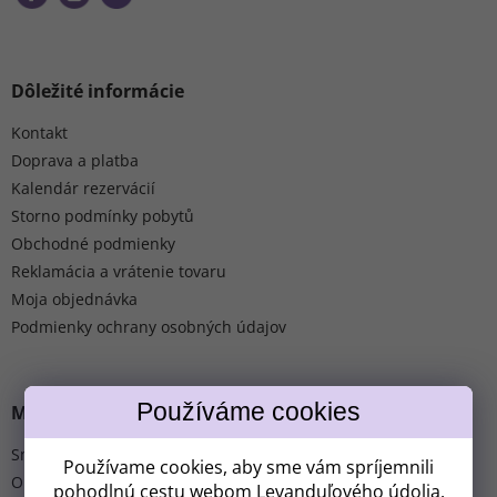
Dôležité informácie
Kontakt
Doprava a platba
Kalendár rezervácií
Storno podmínky pobytů
Obchodné podmienky
Reklamácia a vrátenie tovaru
Moja objednávka
Podmienky ochrany osobných údajov
MOHLO BY VÁS ZAUJÍMAŤ
Sme celoročný areál
Používame cookies, aby sme vám spríjemnili
O nás
pohodlnú cestu webom Levanduľového údolia.