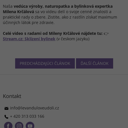
Naša
vedúca výroby, naturopatka a bylinková expertka
Milena Krčálová
sa vo videu delí o svoje cenné znalosti a
praktické rady o zbere. Zistite, ako z rastlín získať maximum
účinných látok pre zdravie.
Celé video s radami od Mileny Krčálové nájdete tu:
👉
Stream.cz: Sklízení bylinek
(v českom jazyku)
PREDCHÁDZAJÚCI ČLÁNOK
ĎALŠÍ ČLÁNOK
Z
á
p
ä
Kontakt
t
i
info
@
levanduloveudoli.cz
e
+ 420 313 033 166