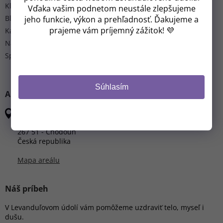
Klub Molecules of Life
Vďaka vašim podnetom neustále zlepšujeme
Blog
jeho funkcie, výkon a prehľadnosť. Ďakujeme a
prajeme vám príjemný zážitok! 💜
Kalendár akcií
Napísali o nás
Spolupracujeme
Súhlasím
ADRESA
Levandulové údolie
Chodouň 276
267 51 - Chodouň
Česká republika
Mapa areálu
Náš príbeh
V Levanduľovom údolí vám pomôžeme uzdraviť telo, myseľ i
dušu.