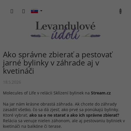
Prejsť
na
NÁKU
obsah
KOŠÍK
Ako správne zbierať a pestovať
jarné bylinky v záhrade aj v
kvetináči
18.5.2026
Molecules of Life v relácii Sklízení bylinek na
Stream.cz
Na jar nám krásne obrastá záhrada. Ak chcete do záhrady
zasadiť všetko, čo sa dá zjesť, ako prvé sa ponúkajú bylinky.
Ktoré vybrať,
ako sa o ne starať a ako ich správne zbierať?
Relácia sa venuje nielen záhonom, ale aj pestovaniu byliniek v
kvetináči na balkóne či terase.