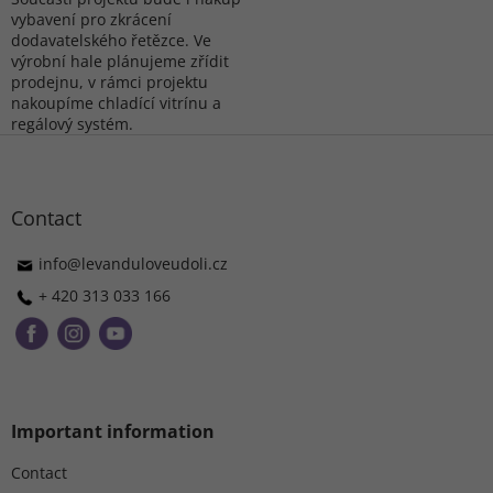
vybavení pro zkrácení
dodavatelského řetězce. Ve
výrobní hale plánujeme zřídit
prodejnu, v rámci projektu
nakoupíme chladící vitrínu a
regálový systém.
F
o
o
t
Contact
e
r
info
@
levanduloveudoli.cz
+ 420 313 033 166
Important information
Contact