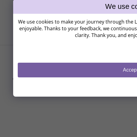
We use cookies to make your journey through the 
enjoyable. Thanks to your feedback, we continuousl
clarity. Thank you, and enj
Follow on Instagram
Created by Shoptet
Accep
Copyright 2026
Levandulové údolí
. All rights reserved.